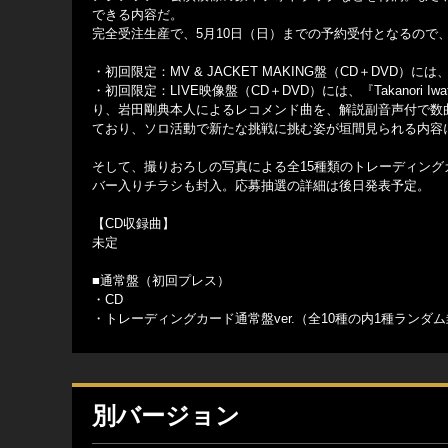
できる内容だ。
完全受注生産で、5月10日（日）までの予約受付となるので
・初回限定：MV & JACKET MAKING盤（CD＋DV
・初回限定：LIVE映像盤（CD＋DVD）には、『Takanori Iwata
り、岩田剛典本人によるレコメンド曲を、解説副音声付で数
ており、ソロ活動で新たな挑戦に挑む姿が垣間見られる内容
そして、撮りおろしの写真による全15種類のトレーディング
バー入りチラシも封入。応募抽選の詳細は後日発表予定。
【CD収録曲】
未定
■通常盤（初回プレス）
・CD
・トレーディングカード通常盤ver.（全10種の内1種ランダ
別バージョン