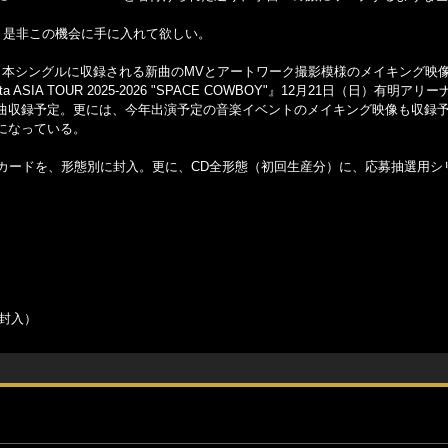
、是非この機会に手に入れて欲しい。
D）には、本シングルに収録される新曲のMVとアートワーク撮影模様のメイキング映
 ASIA TOUR 2025-2026 "SPACE COWBOY"』12月21日（日）有明アリ
曲収録予定。更には、今年出演予定の音楽イベントのメイキング映像も収録
になっている。
カードを、形態別に封入。更に、CD全形態（初回生産分）に、応募抽選用シ
ム封入）