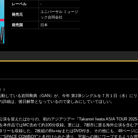
レーベル
-
ユニバーサル ミュージ
発売元
ック合同会社
発売国
日本
！！
しても活動している岩田剛典（GAN）が、今年 第1弾シングルを７月１日（水）に
の詳細は、後日解禁となっているので楽しみにしていてほしい。
たばかりの、初のアジアツアー『Takanori Iwata ASIA TOUR 2025-2
ナ公演を本作品ではMC含めて約100分収録。更には、7都市に渡る海外公演を含む
ーも収録した、2枚組のBlu-rayまたはDVD付き。その他にも、48ページ
SPACE COWBOY”と名付けられた通り、宇宙への旅にワープするような