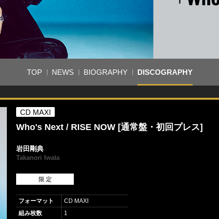
TOP
NEWS
BIOGRAPHY
DISCOGRAPHY
CD MAXI
Who's Next / RISE NOW [通常盤・初回プレス]
岩田剛典
Takanori Iwata
限 定
フォーマット
CD MAXI
組み枚数
1