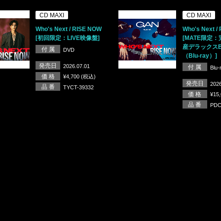
CD MAXI
CD MAXI
Who's Next / RISE NOW
Who's Next /
[初回限定：LIVE映像盤]
[MATE限定
産デラックスB
付 属
DVD
（Blu-ray）]
発売日
2026.07.01
付 属
Blu
価 格
¥4,700 (税込)
発売日
2026
品 番
TYCT-39332
価 格
¥15
品 番
PDC