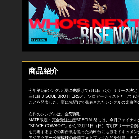
商品紹介
今年第1弾シングル 夏に先駆けて7月1日（水）リリース決定
三代目 J SOUL BROTHERSと、ソロアーティストと
ことを発表した。夏に先駆けて発表されたシングルの楽曲等
次作のシングルは、全5形態。
MATE限定：完全受注生産SPECIAL盤には、今月ファイナル公演を迎え
"SPACE COWBOY"』から12月21日（日）有明アリー
を完走するまでの舞台裏を追った約60分にも渡るドキュメンタリ
アジアツアー公演模様の豪華フォトブックなどを付属。まさに“