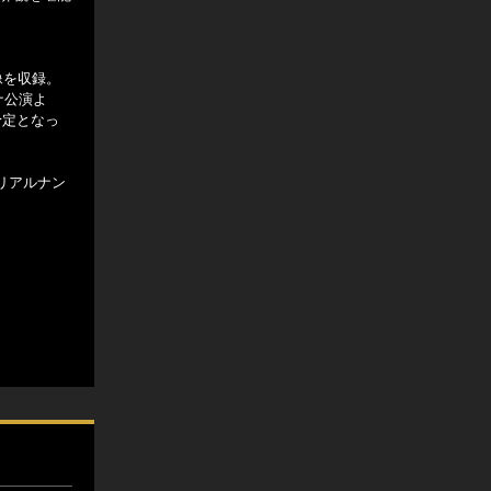
像を収録。
ーナ公演よ
予定となっ
リアルナン