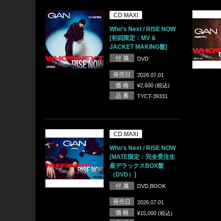
CD MAXI
Who's Next / RISE NOW
[初回限定：MV &
JACKET MAKING盤]
付 属
DVD
発売日
2026.07.01
価 格
¥2,600 (税込)
品 番
TYCT-39331
CD MAXI
Who's Next / RISE NOW
[MATE限定：完全受注生
産デラックスBOX盤
（DVD）]
付 属
DVD,BOOK
発売日
2026.07.01
価 格
¥15,000 (税込)