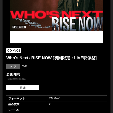
CD MAXI
Who's Next / RISE NOW [初回限定：LIVE映像盤]
付 属
DVD
岩田剛典
Takanori Iwata
限 定
フォーマット
CD MAXI
組み枚数
2
レーベル
-