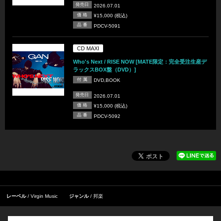
発売日
2026.07.01
価 格
¥15,000 (税込)
品 番
PDCV-5091
CD MAXI
Who's Next / RISE NOW [MATE限定：完全受注生産デ
ラックスBOX盤（DVD）]
付 属
DVD,BOOK
発売日
2026.07.01
価 格
¥15,000 (税込)
品 番
PDCV-5092
レーベル
Virgin Music
ジャンル
邦楽