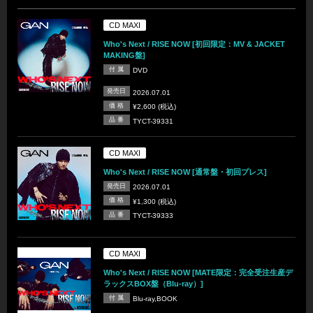
CD MAXI
Who's Next / RISE NOW [初回限定：MV & JACKET
MAKING盤]
付 属
DVD
発売日
2026.07.01
価 格
¥2,600 (税込)
品 番
TYCT-39331
CD MAXI
Who's Next / RISE NOW [通常盤・初回プレス]
発売日
2026.07.01
価 格
¥1,300 (税込)
品 番
TYCT-39333
CD MAXI
Who's Next / RISE NOW [MATE限定：完全受注生産デ
ラックスBOX盤（Blu-ray）]
付 属
Blu-ray,BOOK