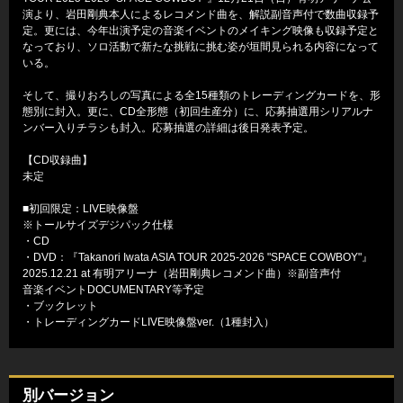
演より、岩田剛典本人によるレコメンド曲を、解説副音声付で数曲収録予
定。更には、今年出演予定の音楽イベントのメイキング映像も収録予定と
なっており、ソロ活動で新たな挑戦に挑む姿が垣間見られる内容になって
いる。
そして、撮りおろしの写真による全15種類のトレーディングカードを、形
態別に封入。更に、CD全形態（初回生産分）に、応募抽選用シリアルナ
ンバー入りチラシも封入。応募抽選の詳細は後日発表予定。
【CD収録曲】
未定
■初回限定：LIVE映像盤
※トールサイズデジパック仕様
・CD
・DVD：『Takanori Iwata ASIA TOUR 2025-2026 "SPACE COWBOY"』
2025.12.21 at 有明アリーナ（岩田剛典レコメンド曲）※副音声付
音楽イベントDOCUMENTARY等予定
・ブックレット
・トレーディングカードLIVE映像盤ver.（1種封入）
別バージョン