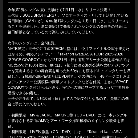
今年第1弾シングル 夏に先駆けて7月1日（水）リリース決定！！
三代目 J SOUL BROTHERSと、ソロアーティストとしても活動している
岩田剛典（GAN）が、今年 第1弾シングルを７月１日（水）にリリースす
ることを発表した。夏に先駆けて発表されたシングルの楽曲等の詳細は、
後日解禁となっているので楽しみにしていてほしい。
次作のシングルは、全5形態。
MATE限定：完全受注生産SPECIAL盤には、今月ファイナル公演を迎えた
ばかりの、初のアジアツアー『Takanori Iwata ASIA TOUR 2025-2026
"SPACE COWBOY"』から12月21日（日）有明アリーナ公演を本作品では
MC含めて約100分収録。更には、7都市に渡る海外公演を含むアジアツア
ーを完走するまでの舞台裏を追った約60分にも渡るドキュメンタリーも収
録した、2枚組のBlu-rayまたはDVD付き。その他にも、48ページにもおよ
ぶアジアツアー公演模様の豪華フォトブックなどを付属。まさに“SPACE
COWBOY”と名付けられた通り、宇宙への旅にワープするような世界観を
堪能できる内容だ。
完全受注生産で、5月10日（日）までの予約受付となるので、是非この機
会に手に入れて欲しい。
・初回限定：MV & JACKET MAKING盤（CD＋DVD）には、本シングル
に収録される新曲のMVとアートワーク撮影模様のメイキング映像を収
録。
・初回限定：LIVE映像盤（CD＋DVD）には、『Takanori Iwata ASIA
TOUR 2025-2026 "SPACE COWBOY"』12月21日（日）有明アリーナ公