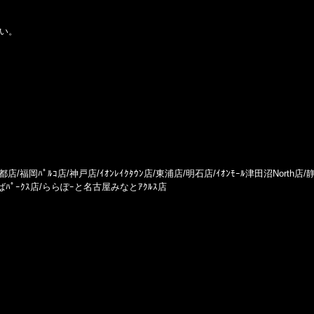
さい。
/福岡ﾊﾟﾙｺ店/神戸店/ｲｵﾝﾚｲｸﾀｳﾝ店/東浦店/明石店/ｲｵﾝﾓｰﾙ津田沼North店
んばﾊﾟｰｸｽ店/ららぽｰと名古屋みなとｱｸﾙｽ店