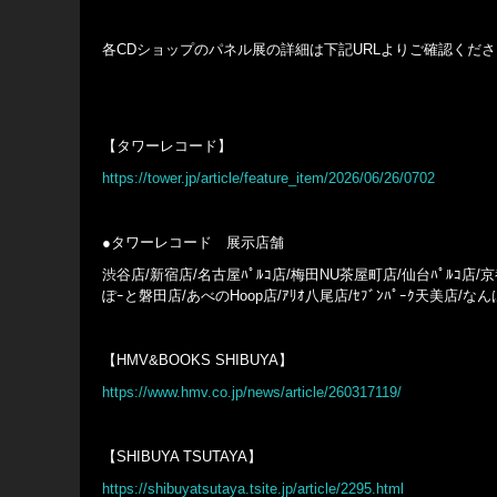
各CDショップのパネル展の詳細は下記URLよりご確認くだ
【タワーレコード】
https://tower.jp/article/feature_item/2026/06/26/0702
●タワーレコード 展示店舗
渋谷店/新宿店/名古屋ﾊﾟﾙｺ店/梅田NU茶屋町店/仙台ﾊﾟﾙｺ店/京都店
ぽｰと磐田店/あべのHoop店/ｱﾘｵ八尾店/ｾﾌﾞﾝﾊﾟｰｸ天美店/な
【HMV&BOOKS SHIBUYA】
https://www.hmv.co.jp/news/article/260317119/
【SHIBUYA TSUTAYA】
https://shibuyatsutaya.tsite.jp/article/2295.html