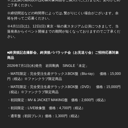
ご了承ください。
※締切間近などの時間帯によっては､繋がりにくい場合がございます。余
裕を持ってご応募ください。
※4月11日(土)、12日(日) 東京・味の素スタジアム公演につきまして、当
落発表からイベント開催までの期間が短くなっておりますのでご了承くだ
さい。
■終演後記念撮影会、終演後パパラッチ会（お見送り会）ご招待応募対象
商品
2026年7月1日(水)発売 岩田剛典 SINGLE「未定」
・MATE限定：完全受注生産デラックスBOX盤（Blu-ray） 価格：15,000
円（税込）※ファンクラブ限定商品
・MATE限定：完全受注生産デラックスBOX盤（DVD） 価格：15,000円
（税込）※ファンクラブ限定商品
・初回限定：MV & JACKET MAKING盤 価格：2,600円（税込）
・初回限定：LIVE映像盤 価格：4,700円（税込）
・通常盤（初回プレス）価格：1,300円（税込）