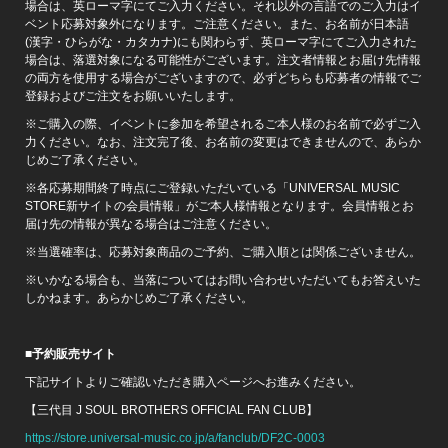
場合は、英ローマ字にてご入力ください。それ以外の言語でのご入力はイ
ベント応募対象外になります。ご注意ください。また、お名前が日本語
(漢字・ひらがな・カタカナ)にも関わらず、英ローマ字にてご入力された
場合は、落選対象になる可能性がございます。注文者情報とお届け先情報
の両方を使用する場合がございますので、必ずどちらも応募者の情報でご
登録およびご注文をお願いいたします。
※ご購入の際、イベントに参加を希望されるご本人様のお名前で必ずご入
力ください。なお、注文完了後、お名前の変更はできませんので、あらか
じめご了承ください。
※各応募期間終了時点にご登録いただいている「UNIVERSAL MUSIC
STORE新サイトの会員情報」がご本人様情報となります。会員情報とお
届け先の情報が異なる場合はご注意ください。
※当選確率は、応募対象商品のご予約、ご購入順とは関係ございません。
※いかなる場合も、当落についてはお問い合わせいただいてもお答えいた
しかねます。あらかじめご了承ください。
■予約販売サイト
下記サイトよりご確認いただき購入ページへお進みください。
【三代目 J SOUL BROTHERS OFFICIAL FAN CLUB】
https://store.universal-music.co.jp/a/fanclub/DF2C-0003