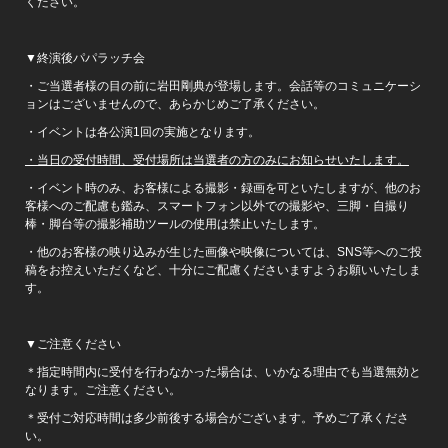
ください。
▼終演後パパラッチ会
・ご当選者様の目の前に岩田剛典が登場します。会話等のコミュニケーシ
ョンはございませんので、あらかじめご了承ください。
・イベントは各公演1回の実施となります。
・当日の受付時間、受付場所は当選者の方のみにお知らせいたします。
・イベント時のみ、お客様による撮影・録画を可といたしますが、他のお
客様へのご配慮も鑑み、スマートフォン以外での撮影や、三脚・自撮り
棒・脚台等の撮影補助ツールの使用は禁止いたします。
・他のお客様の映り込みが生じた画像や映像については、SNS等へのご投
稿をお控えいただくなど、十分にご配慮くださいますようお願いいたしま
す。
▼ご注意ください
＊指定時間内に受付を行わなかった場合は、いかなる理由でも当選無効と
なります。ご注意ください。
＊受付ご対応時間は多少前後する場合がございます。予めご了承くださ
い。