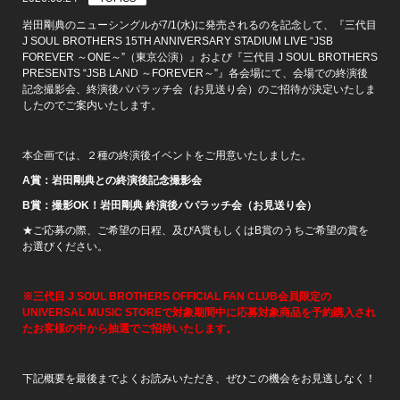
岩田剛典のニューシングルが7/1(水)に発売されるのを記念して、『三代目
J SOUL BROTHERS 15TH ANNIVERSARY STADIUM LIVE “JSB
FOREVER ～ONE～”（東京公演）』および『三代目 J SOUL BROTHERS
PRESENTS “JSB LAND ～FOREVER～”』各会場にて、会場での終演後
記念撮影会、終演後パパラッチ会（お見送り会）のご招待が決定いたしま
したのでご案内いたします。
本企画では、２種の終演後イベントをご用意いたしました。
A賞：岩田剛典との終演後記念撮影会
B賞：撮影OK！岩田剛典 終演後パパラッチ会（お見送り会）
★ご応募の際、ご希望の日程、及びA賞もしくはB賞のうちご希望の賞を
お選びください。
※三代目 J SOUL BROTHERS OFFICIAL FAN CLUB会員限定の
UNIVERSAL MUSIC STOREで対象期間中に応募対象商品を予約購入され
たお客様の中から抽選でご招待いたします。
下記概要を最後までよくお読みいただき、ぜひこの機会をお見逃しなく！