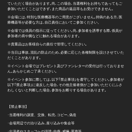
ていただく場合があります｡尚､この場合､当選権利をお持ちであってもご
参加いただくことはできず､また商品の返品等もお受けできません｡
※会場には､特別な医療機器等のご用意がございません｡持病のある方､医
療機器等が必要な方は､自己責任においてご参加ください。
※会場では係員の指示に従ってください｡尚､参加者を誘導する際､係員が
参加者の肩や腕などに触れる場合があります｡
※貴重品はお客様自らの責任で管理してください｡
※当日は事故､混乱の防止のため､必要に応じた各種制限を設けさせていた
だくことがあります｡
※イベント会場ではプレゼント及びファンレターの受付は行っておりませ
ん｡あらかじめご了承ください｡
※イベント参加に際しては､以下｢禁止事項｣を遵守してください｡参加者が
以下｢禁止事項｣に違反した場合､その他主催者側がご参加いただくにふさ
わしくないと判断した場合､参加をお断りする場合があります｡
【禁止事項】
･当選権利の譲渡、交換、転売､コピー､偽造
･会場周辺での泊り込み､座り込みや集会等
･出演者やスタッフへの誹謗･中傷･威嚇･罵声等