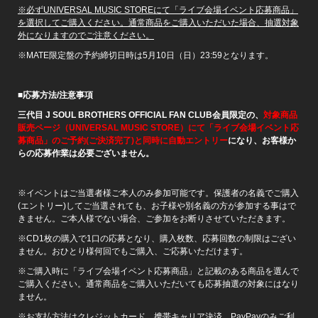
※必ずUNIVERSAL MUSIC STOREにて「ライブ会場イベント応募商品」
を選択してご購入ください。通常商品をご購入いただいた場合、抽選対象
外になりますのでご注意ください。
※MATE限定盤の予約締切日時は5月10日（日）23:59となります。
■応募方法/注意事項
三代目 J SOUL BROTHERS OFFICIAL FAN CLUB会員限定の、
対象商品
販売ページ（UNIVERSAL MUSIC STORE）にて「ライブ会場イベント応
募商品」のご予約(ご決済完了)と同時に自動エントリー
になり、お客様か
らの応募作業は必要ございません。
※イベントはご当選者様ご本人のみ参加可能です。保護者の名義でご購入
(エントリー)してご当選されても、お子様や別名義の方が参加する事はで
きません。ご本人様でない場合、ご参加をお断りさせていただきます。
※CD1枚の購入で1口の応募となり、購入枚数、応募回数の制限はござい
ません。おひとり様何回でもご購入、ご応募いただけます。
※ご購入時に「ライブ会場イベント応募商品」と記載のある商品を選んで
ご購入ください。通常商品をご購入いただいても応募抽選の対象にはなり
ません。
※お支払方法はクレジットカード、携帯キャリア決済、PayPayのみご利