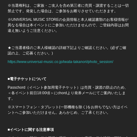
※当選権利は、ご家族・ご友人を含め第三者に売買・譲渡することは一切
禁止です。発覚した場合は、ご参加をお断りさせていただきます。
※UNIVERSAL MUSIC STOREの会員情報と本人確認書類のお客様情報が
異なる場合は本イベントにご参加いただけませんので、ご登録内容はお間
違え無いようご注意ください。
★ご当選者様のご本人様確認の詳細下記よりご確認ください。(必ずご確
認の上、ご応募ください。)
https://www.universal-music.co.jp/iwata-takanori/photo_session/
■電子チケットについて
Passchord（イベント参加用電子チケット）は売買・譲渡の防止のため、
＜各イベント前日18:00頃＞にchordより発券メールにてご案内いたしま
す。
※スマートフォン・タブレット(一部機種を除く)をお持ちでない方はイベ
ントへご参加いただけません。あらかじめ、ご了承ください。
■イベントに関する注意事項