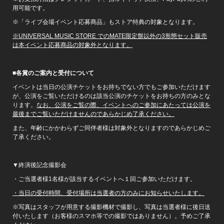
用可能です。
※「ライブ会場イベント応募商品」もストア特典の対象となります。
※UNIVERSAL MUSIC STORE でのMATE限定盤以外の3形態セット販売
は本イベント応募商品の対象外となります。
■各賞のご案内と受付について
イベントは当日の公演チケットをお持ちでない方でもご参加いただけます
が、公演をご覧いただけるのは該当公演のチケットをお持ちの方のみとな
ります。
なお、公演をご覧の際、イベントへのご参加にあたっては公演を
最後までご覧いただけませんのであらかじめ了承ください。
また、年齢にかかわらずご同伴者様は対象外となりますのであらかじめご
了承ください。
▼終演後記念撮影会
・ご当選者様1名様が該当するイベントへ１回ご参加いただけます。
・当日の受付時間、受付場所は当選者の方のみにお知らせいたします。
※写真はスタッフが用意する撮影機材で撮影し、写真は当選者様に後日送
付いたします（お客様のスマホ等での撮影ではありません）。予めご了承