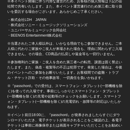
※本イベント開催に伴う円滑な運営のため、お客様の個人情報は下記の会
社間で共有いたします。また、本イベント運営遂行のため第三者に取り扱
いを委託する場合がございます。あらかじめご了承ください。
・株式会社LDH JAPAN
・株式会社ソニー・ミュージックソリューションズ
・ユニバーサルミュージック合同会社
・BEENOS Entertainment株式会社
※当選されたご本人様以外は、いかなる理由でもご参加できません。ご本
人様に代わりご家族やご友人が来場された場合も、理由に関わらずご入場
できません。その場合、CD商品の払戻しや返金等も一切行いません。
※参加権利のご家族・ご友人を含めた第三者への転売、譲渡は固く禁止い
たします。また、偽造・複製等の不正は犯罪です。発覚した場合は、今後
のイベントへのご参加をお断りいたします。お客様間での盗難・トラブ
ル・チケット詐欺・その他事故等、一切責任を負いかねます。
※『passchord』での受付は、スマートフォン・タブレット(一部機種を除
く)を使っての入場です。事前にしっかりとスマートフォン・タブレット
(一部機種を除く)の充電や起動等のチェックをお願いします。スマートフ
ォン・タブレット(一部機種を除く)の充電切れ・故障等の対応はいたしか
ねます。
※イベント前日18:00に、『passchord』が発券されましたらすぐにダウ
ンロードいただき、電子チケットが表示されることをご確認の上、各電子
チケットは事前に画像保存または画面キャプチャいただくことをお勧めい