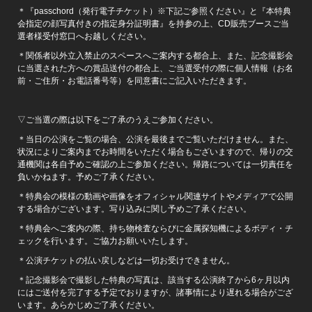
＊『passchord（発行電子チケット）※下記ご参照ください』と『本特典
会指定の顔写真付きの指定身分証明書』を持参の上、CD販売ブースご当
選者様受付窓口へお越しください。
＊関係者以外立入禁止のスペースへご案内する都合上、また、記念撮影会
に当選された方への賞品送付の都合上、ご当選受付の際に個人情報（お名
前・ご住所・お電話番号等）を同意書にご記入いただきます。
▽ご当選の際は以下をご了承のうえご参加ください。
＊当日の公演をご覧の場合、公演を最後までご覧いただけません。また、
状況によりご案内までお時間をいただく場合もございますので、帰りの交
通機関は各自予めご確認の上ご参加ください。帰路については一切責任を
負いかねます。予めご了承ください。
＊特典会の模様の動画や画像をオフィシャル関連サイトやメディアで公開
する場合がございます。写り込みに関し予めご了承ください。
＊特典会へご案内の際、持ち物検査ならびに金属探知機によるボディ・チ
ェックを行います。ご協力お願いいたします。
＊公演チケットの払い戻しなどは一切お受けできません。
＊記念撮影会で撮影した特典の写真は、該当する公演終了から6ヶ月以内
にはご送付を完了する予定でおりますが、諸事情により遅れる場合がござ
います。あらかじめご了承ください。