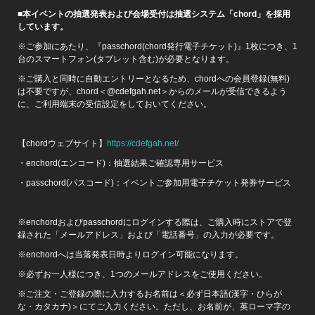
■本イベントの抽選発表および会場受付は抽選システム「chord」を採用
しています。
※ご参加にあたり、『passchord(chord発行電子チケット)』1枚につき、1
台のスマートフォン(タブレット含む)が必要となります。
※ご購入と同時に自動エントリーとなるため、chordへの会員登録(無料)
は不要ですが、chord＜@cdefgah.net＞からのメールが受信できるよう
に、ご利用端末の受信設定をしておいてください。
【chordウェブサイト】
https://cdefgah.net/
・enchord(エンコード)：抽選結果ご確認専用サービス
・passchord(パスコード)：イベントご参加用電子チケット発券サービス
※enchordおよびpasschordにログインする際は、ご購入時にストアで登
録された「メールアドレス」および「電話番号」の入力が必要です。
※enchordへは当落発表日時よりログイン可能になります。
※必ずお一人様につき、1つのメールアドレスをご使用ください。
※ご注文・ご登録の際に入力するお名前は＜必ず日本語(漢字・ひらが
な・カタカナ)＞にてご入力ください。ただし、お名前が、英ローマ字の