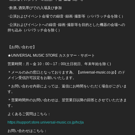
･飲酒､酒気帯びでの入場及び参加
･公演およびイベント会場での録音･録画･撮影等（パパラッチ会を除く）
･公演およびイベントへの録音･録画･撮影等を目的とした機器の会場への
持ち込み（パパラッチ会を除く）
【お問い合わせ】
★UNIVERSAL MUSIC STORE カスタマー・サポート
営業時間：月～金 10：00～17：00(土日祝日、年末年始を除く)
＊メールのみの窓口となっております為、【universal-music.co.jp】のド
メイン受信許可設定をお願いいたします。
＊お問い合わせ内容によっては、返信にお時間をいただく場合がございま
す。
＊営業時間外のお問い合わせは、翌営業日以降の回答とさせていただきま
す。
よくあるご質問はこちら：
https://support.store.universal-music.co.jp/hc/ja
お問い合わせはこちら：