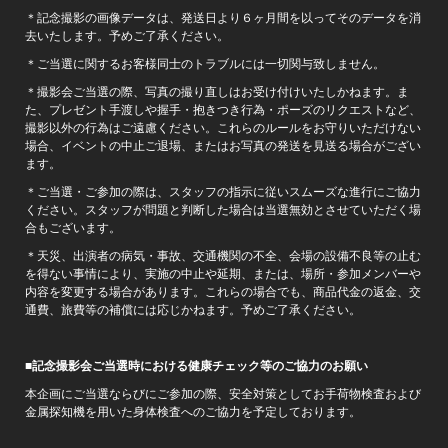
＊記念撮影の画像データは、発送日より６ヶ月間を以ってそのデータを消
去いたします。予めご了承ください。
＊ご当選に関するお客様同士のトラブルには一切関与致しません。
＊撮影会ご当選の際、写真の撮り直しはお受け付けいたしかねます。ま
た、プレゼント手渡しや握手・抱きつき行為・ポーズのリクエストなど、
撮影以外の行為はご遠慮ください。これらのルールをお守りいただけない
場合、イベントの中止ご退場、またはお写真の発送を見送る場合がござい
ます。
＊ご当選・ご参加の際は、スタッフの指示に従いスムーズな進行にご協力
ください。スタッフが問題と判断した場合は当選無効とさせていただく場
合もございます。
＊天災、出演者の病気・事故、交通機関の不全、会場の設備不良等の止む
を得ない事情により、実施の中止や延期、または、場所・参加メンバーや
内容を変更する場合があります。これらの場合でも、商品代金の返金、交
通費、旅費等の補償には応じかねます。予めご了承ください。
■記念撮影会ご当選時における健康チェック等のご協力のお願い
本企画にご当選ならびにご参加の際、安全対策としてお手荷物検査および
金属探知機を用いた身体検査へのご協力を予定しております。