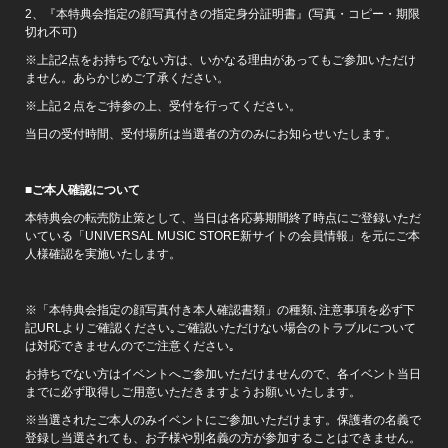
2、『本特典会指定の顔写真付きの指定身分証明書』(写真・コピー・期限
切れ不可)
※上記2点をお持ちでない方は、いかなる理由があってもご参加いただけ
ません。あらかじめご了承ください。
※上記２点をご持参の上、受付を行ってください。
当日の受付時間、受付場所は当選者の方のみにお知らせいたします。
■ご本人確認について
本特典会の転売防止策として、当日は各応募期間終了時点にご登録いただ
いている「UNIVERSAL MUSIC STORE新サイトの会員情報」を元にご本
人様確認を実施いたします。
※「本特典会指定の顔写真付き本人確認書類」の種類､注意事項を必ず下
記URLよりご確認ください｡ご確認いただけない場合のトラブルについて
は対応できませんのでご注意ください｡
お持ちでない方はイベントへご参加いただけませんので、各イベント当日
までに必ず取得しご用意いただきますようお願いいたします。
※当選されたご本人のみイベントにご参加いただけます。保護者の名義で
登録し当選されても、お子様や別名義の方が参加することはできません。