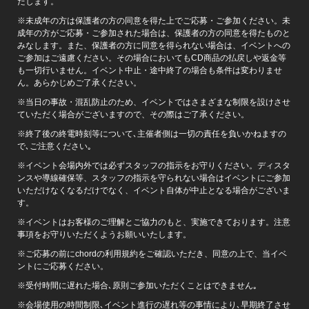
たします。
※未成年の方は保護者の方の同意を得た上でご応募・ご参加ください。未
成年の方がご応募・ご参加された場合は、保護者の方の同意を得たものと
みなします。また、保護者の方に同意を得られない場合は、イベントへの
ご参加はご遠慮ください。その場合においてもCD商品の払戻しや返金等
も一切行いません。イベント中止・途中終了の場合も条件は変わりませ
ん。あらかじめご了承ください。
※当日の事故・混乱防止のため、イベントではさまざまな制限を設けさせ
ていただく場合がございますので、その際はご了承ください。
※終了後の終電時刻等について､主催者側は一切の責任を負いかねますの
で､ご注意ください｡
※イベント会場内外では必ずスタッフの指示をお守りください。ディスタ
ンスや導線確保等、スタッフの指示を守られない場合はイベントにご参加
いただけなくなるだけでなく、イベント自体が中止となる場合がございま
す。
※イベントはお客様のご理解とご協力のもと、実施できております。注意
事項をお守りいただくようお願いいたします。
※ご応募の前にchordの利用規約をご確認いただき、同意の上で、当イベ
ントにご応募ください。
※受付時間に遅れた場合､原則ご参加いただくことはできません｡
※会場使用の時間制限､イベント進行の遅れ等の事情により､早期終了させ