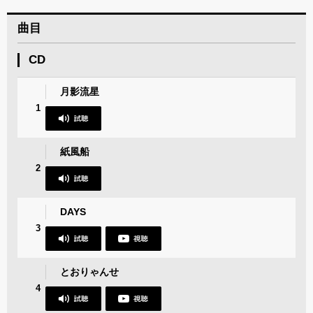
曲目
CD
月影流星
1
紙風船
2
DAYS
3
とおりゃんせ
4