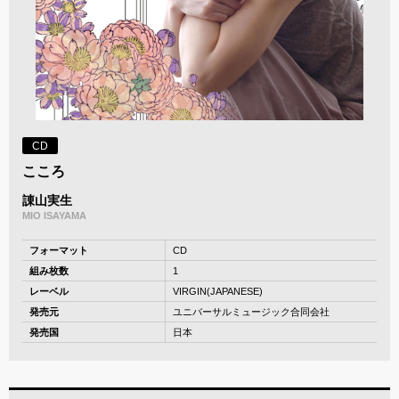
CD
こころ
諌山実生
MIO ISAYAMA
フォーマット
CD
組み枚数
1
レーベル
VIRGIN(JAPANESE)
発売元
ユニバーサルミュージック合同会社
発売国
日本