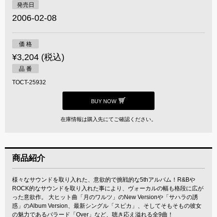
発売日
2006-02-08
価 格
¥3,204 (税込)
品 番
TOCT-25932
BUY NOW
在庫情報は購入先にてご確認ください。
商品紹介
様々なサウンドを取り入れた、意欲的で挑戦的な5thアルバム！R&Bや
ROCK的なサウンドを取り入れた事により、ヴォーカルの幅も格段に広が
った意欲作。 大ヒット曲「月のワルツ」のNew Versionや「サハラの誘
惑」のAlbum Version、最新シングル「スピカ」、そしてそもそもの彼女
の魅力であるバラード「Over」など、聴き応え溢れる全9曲！