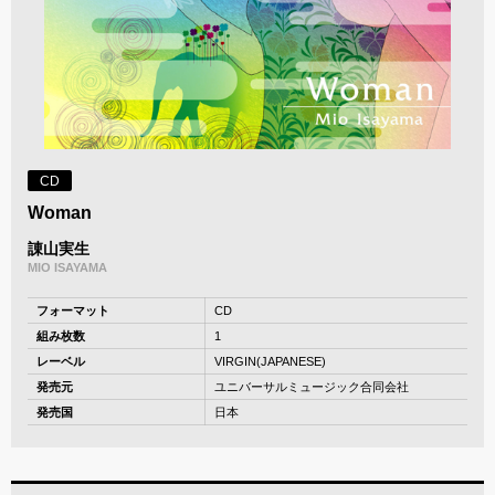
CD
Woman
諌山実生
MIO ISAYAMA
フォーマット
CD
組み枚数
1
レーベル
VIRGIN(JAPANESE)
発売元
ユニバーサルミュージック合同会社
発売国
日本