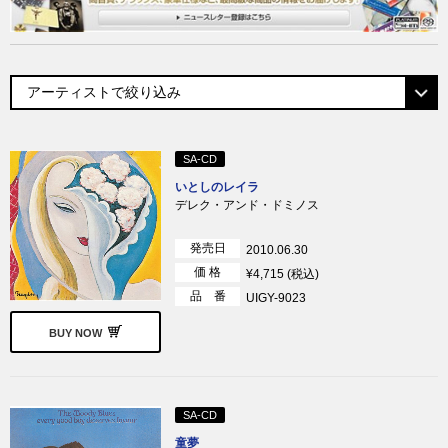
SA-CD
いとしのレイラ
デレク・アンド・ドミノス
発売日
2010.06.30
価 格
¥4,715 (税込)
品 番
UIGY-9023
BUY NOW
SA-CD
童夢