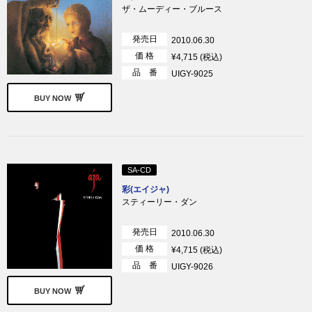
ザ・ムーディー・ブルース
発売日
2010.06.30
価 格
¥4,715 (税込)
品 番
UIGY-9025
BUY NOW
SA-CD
彩(エイジャ)
スティーリー・ダン
発売日
2010.06.30
価 格
¥4,715 (税込)
品 番
UIGY-9026
BUY NOW