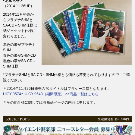
<お知らせ＞
（2014.11.26UP）
2014年11月発売か
らプラチナSHMと
SA-CD～SHM仕様は
紙ジャケット仕様に
変わりました。
赤色の帯がプラチナ
SHM
青色の帯がSHM-CD
黒色の帯がSA-CD～
SHM仕様
*プラチナSHMとSA-CD～SHM仕様とも価格も変更されておりますので、ご確
認ください。
＊2014年11月26日発売の70タイトルは
プラケース盤となります。
UIGY-9574〜UIGY-9643（期間限定） >>商品一覧はこちら
＊その他仕様に関しては各商品ページの内容に準じます。