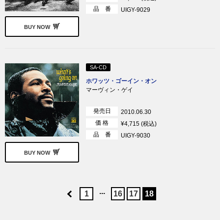
品 番
UIGY-9029
BUY NOW
SA-CD
ホワッツ・ゴーイン・オン
マーヴィン・ゲイ
発売日
2010.06.30
価 格
¥4,715 (税込)
品 番
UIGY-9030
BUY NOW
...
1
16
17
18