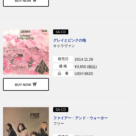
BUY NOW
SA-CD
グレイとピンクの地
キャラヴァン
発売日
2014.11.26
価 格
¥3,850 (税込)
品 番
UIGY-9620
BUY NOW
SA-CD
ファイアー・アンド・ウォーター
フリー