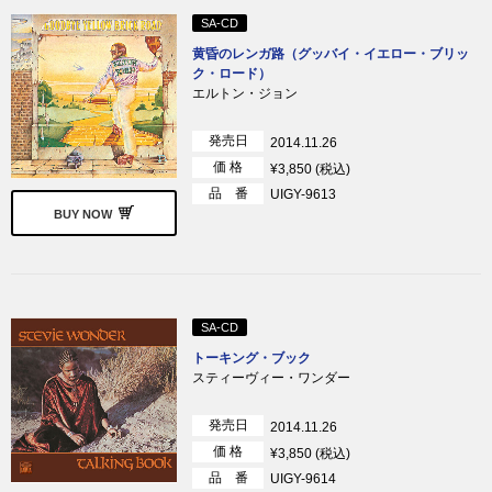
SA-CD
黄昏のレンガ路（グッバイ・イエロー・ブリッ
ク・ロード）
エルトン・ジョン
発売日
2014.11.26
価 格
¥3,850 (税込)
品 番
UIGY-9613
BUY NOW
SA-CD
トーキング・ブック
スティーヴィー・ワンダー
発売日
2014.11.26
価 格
¥3,850 (税込)
品 番
UIGY-9614