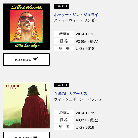
SA-CD
ホッター・ザン・ジュライ
スティーヴィー・ワンダー
発売日
2014.11.26
価 格
¥3,850 (税込)
品 番
UIGY-9618
BUY NOW
SA-CD
百眼の巨人アーガス
ウィッシュボーン・アッシュ
発売日
2014.11.26
価 格
¥3,850 (税込)
品 番
UIGY-9619