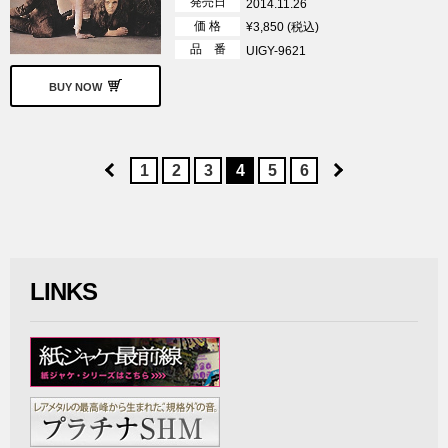
発売日
2014.11.26
価 格
¥3,850 (税込)
品 番
UIGY-9621
BUY NOW
1
2
3
4
5
6
LINKS