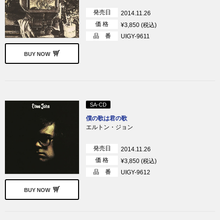
発売日
2014.11.26
価 格
¥3,850 (税込)
品 番
UIGY-9611
BUY NOW
SA-CD
僕の歌は君の歌
エルトン・ジョン
発売日
2014.11.26
価 格
¥3,850 (税込)
品 番
UIGY-9612
BUY NOW