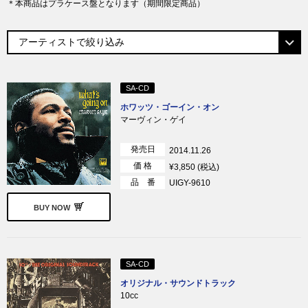
＊本商品は
プラケース盤となります（
期間限定商品）
SA-CD
ホワッツ・ゴーイン・オン
マーヴィン・ゲイ
発売日
2014.11.26
価 格
¥3,850 (税込)
品 番
UIGY-9610
BUY NOW
SA-CD
オリジナル・サウンドトラック
10cc