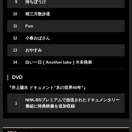
待ちぼうけ
9
桜三月散歩道
10
Fun
11
小春おばさん
12
おやすみ
13
白い一日 [ Another take ] ※未発表
14
DVD
『井上陽水 ドキュメント“氷の世界40年”』
NHK-BSプレミアムで放送されたドキュメンタリー
1
番組に特典映像を追加収録