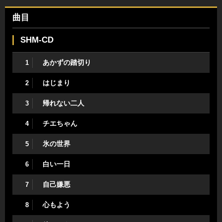
曲目
SHM-CD
あかずの踏切り
1
はじまり
2
帰れない二人
3
チエちゃん
4
氷の世界
5
白い一日
6
自己嫌悪
7
心もよう
8