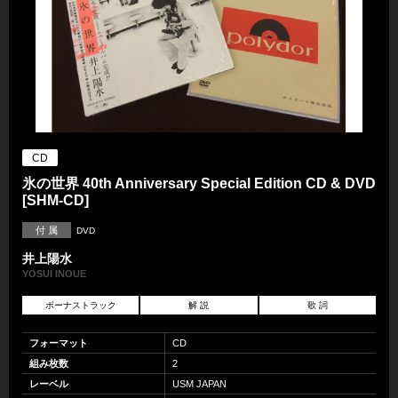
CD
氷の世界 40th Anniversary Special Edition CD & DVD
[SHM-CD]
付 属
DVD
井上陽水
YOSUI INOUE
ボーナストラック
解 説
歌 詞
フォーマット
CD
組み枚数
2
レーベル
USM JAPAN