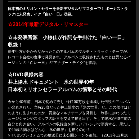
日本初のミリオン・セラーを最新デジタルリマスターで！ ボーナストラ
ックに未発表テイク『白い一日』収録。
☆2014年最新デジタル・リマスター
☆未発表音源 小椋佳が作詞を手掛けた「白い一日」
収録！
長年行方が分からなかったこのアルバムのマルチ・トラック・テープが、
レコード会社の倉庫で発見され、アルバムに収録されたものとは異なるバ
ージョンの「白い一日」の“アナザー・テイク”を収録。
☆DVD収録内容
井上陽水 ドキュメント 氷の世界40年
日本初ミリオンセラーアルバムの衝撃とその時代
今から40年前、日本で初めて売り上げ100万枚を達成した伝説のアルバム
が発表された。当時25歳だった井上陽水の『氷の世界』だ。この傑作はど
のように生まれたのか、貴重なマルチテープを発掘し、制作に加わったミ
ュージシャンやスタッフの証言を交えて描き出す。そして陽水が40年前の
自分と向き合い、アルバムの収録曲を新しいアレンジで演奏する。果たし
て65歳の陽水はどんな「氷の世界」を描くのか？
NHK BSプレミアムでの放送分に未公開シーンを追加。（2013年12月28