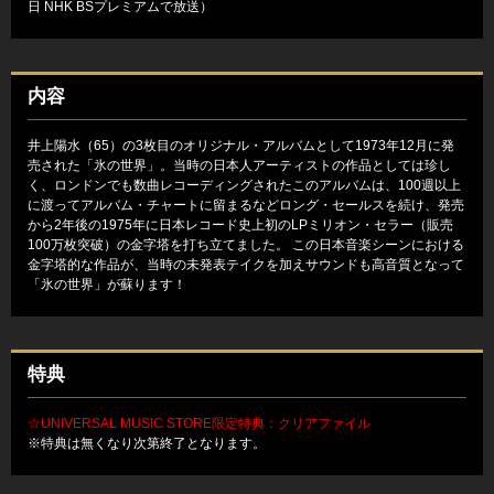
日 NHK BSプレミアムで放送）
内容
井上陽水（65）の3枚目のオリジナル・アルバムとして1973年12月に発
売された「氷の世界」。当時の日本人アーティストの作品としては珍し
く、ロンドンでも数曲レコーディングされたこのアルバムは、100週以上
に渡ってアルバム・チャートに留まるなどロング・セールスを続け、発売
から2年後の1975年に日本レコード史上初のLPミリオン・セラー（販売
100万枚突破）の金字塔を打ち立てました。 この日本音楽シーンにおける
金字塔的な作品が、当時の未発表テイクを加えサウンドも高音質となって
「氷の世界」が蘇ります！
特典
☆UNIVERSAL MUSIC STORE限定特典：クリアファイル
※特典は無くなり次第終了となります。