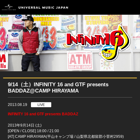
9/14（土）INFINITY 16 and GTF presents
BADDAZ@CAMP HIRAYAMA
2013.08.19
LIVE
INFINITY 16 and GTF presents BADDAZ
2013年9月14日 (土)
[OPEN / CLOSE] 18:00 / 21:00
[AT] CAMP HIRAYAMA(平山キャンプ場 / 山梨県北都留郡小菅村2959)