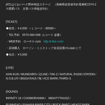
[AT] はりおパーク野外特設ステージ （長崎県佐世保市針尾東町2374-2
※西肥バス 古里バス停徒歩5分）
[TICKET]
◆前売：￥4,000 ＜Ｌコード：88580＞
・TEL予約 0570-084-008（Lコード 必要）
・WEB予約 ローチケ.com
http://l-tike.com/
・店頭購入 ローソン・ミニストップ全店設置のLoppi にて
◆当日：￥5,000
[LIVE]
HAN-KUN / MUNEHIRO / 卍LINE / TAK-Z / NATURAL RADIO STATION /
N.O.B.U!!! / BIGGA RAIJI / 翔 / ACE MARK /THIRD-S
[SOUND]
INFINITY 16 / CHOMORANMA / MIGHTYTHUGZ /
RUMHEAD / ISAHAYA INNER CITY / ROCK PAINT / HEADZ BARK