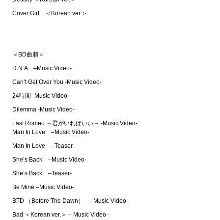
Cover Girl ＜Korean ver.＞
＜BD曲順＞
D.N.A –Music Video-
Can’t Get Over You -Music Video-
24時間 -Music Video-
Dilemma -Music Video-
Last Romeo ～君がいればいい～ -Music Video-
Man In Love –Music Video-
Man In Love –Teaser-
She’s Back –Music Video-
She’s Back –Teaser-
Be Mine –Music Video-
BTD （Before The Dawn） –Music Video-
Bad ＜Korean ver.＞ – Music Video -