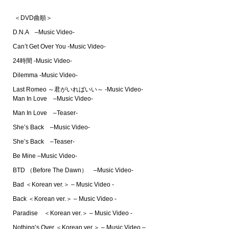
＜DVD曲順＞
D.N.A –Music Video-
Can’t Get Over You -Music Video-
24時間 -Music Video-
Dilemma -Music Video-
Last Romeo ～君がいればいい～ -Music Video-
Man In Love –Music Video-
Man In Love –Teaser-
She’s Back –Music Video-
She’s Back –Teaser-
Be Mine –Music Video-
BTD （Before The Dawn） –Music Video-
Bad ＜Korean ver.＞ – Music Video -
Back ＜Korean ver.＞ – Music Video -
Paradise ＜Korean ver.＞ – Music Video -
Nothing’s Over ＜Korean ver.＞ – Music Video –