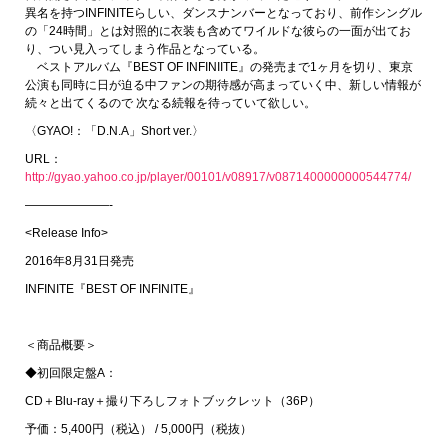
異名を持つINFINITEらしい、ダンスナンバーとなっており、前作シングル
の「24時間」とは対照的に衣装も含めてワイルドな彼らの一面が出てお
り、つい見入ってしまう作品となっている。
ベストアルバム『BEST OF INFINIITE』の発売まで1ヶ月を切り、東京
公演も同時に日が迫る中ファンの期待感が高まっていく中、新しい情報が
続々と出てくるので 次なる続報を待っていて欲しい。
〈GYAO!：「D.N.A」Short ver.〉
URL：
http://gyao.yahoo.co.jp/player/00101/v08917/v0871400000000544774/
———————-
<Release Info>
2016年8月31日発売
INFINITE『BEST OF INFINITE』
＜商品概要＞
◆初回限定盤A：
CD＋Blu-ray＋撮り下ろしフォトブックレット（36P）
予価：5,400円（税込） / 5,000円（税抜）