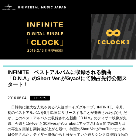
INFINITE ベストアルバムに収録される新曲
「D.N.A」のShort Ver.がGyao!にて独占先行公開ス
タート！
2016.08.04
TOPICS
日韓共に絶大な人気を誇る7人組ボーイズグループ、INFINITE。今月、
初のベストアルバムを8月31日にリリースすることが発表されたばかりだ
が、このベストアルバムに収録される新曲「D.N.A」のティザー映像が先
週、今週と15秒ver.と30秒ver.がYouTubeにアップされ5日間で約20万回
の再生を突破し期待値が上がる最中、待望のShort Ver.がYouTubeにて本
日公開された。ティザー映像からも分かっていた通りシンクロ率99.9％の