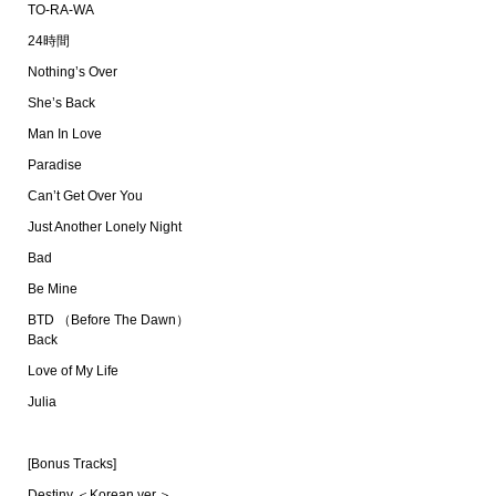
TO-RA-WA
24時間
Nothing’s Over
She’s Back
Man In Love
Paradise
Can’t Get Over You
Just Another Lonely Night
Bad
Be Mine
BTD （Before The Dawn）
Back
Love of My Life
Julia
[Bonus Tracks]
Destiny ＜Korean ver.＞