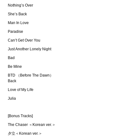
Nothing’s Over
She’s Back
Man In Love
Paradise
Can’t Get Over You
Just Another Lonely Night
Bad
Be Mine
BTD （Before The Dawn）
Back
Love of My Life
Julia
[Bonus Tracks]
The Chaser ＜Korean ver.＞
夕立＜Korean ver.＞