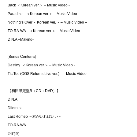
Back ＜Korean ver.＞ – Music Video -
Paradise ＜Korean ver.＞ – Music Video -
Nothing’s Over ＜Korean ver.＞ – Music Video –
TO-RA-WA ＜Korean ver.＞ – Music Video –
D.N.A –Making-
[Bonus Contents]
Destiny ＜Korean ver.＞ – Music Video -
Tic Toc (OGS Returns Live ver.) – Music Video -
【初回限定盤B（CD＋DVD）】
D.N.A
Dilemma
Last Romeo ～君がいればいい～
TO-RA-WA
24時間