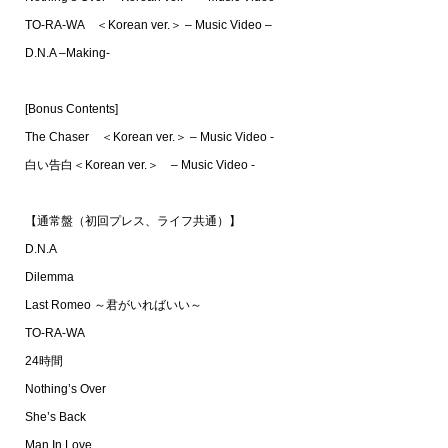
TO-RA-WA ＜Korean ver.＞ – Music Video –
D.N.A –Making-
[Bonus Contents]
The Chaser ＜Korean ver.＞ – Music Video -
白い告白＜Korean ver.＞ – Music Video -
【通常盤（初回プレス、ライフ共通）】
D.N.A
Dilemma
Last Romeo ～君がいればいい～
TO-RA-WA
24時間
Nothing’s Over
She’s Back
Man In Love