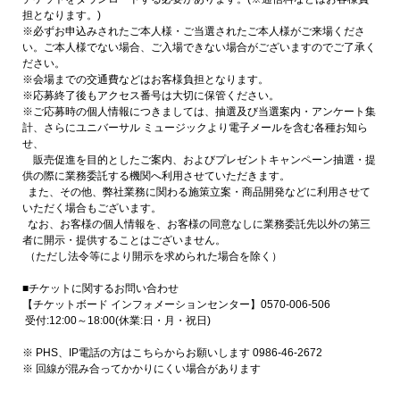
担となります。)
※必ずお申込みされたご本人様・ご当選されたご本人様がご来場くださ
い。ご本人様でない場合、ご入場できない場合がございますのでご了承く
ださい。
※会場までの交通費などはお客様負担となります。
※応募終了後もアクセス番号は大切に保管ください。
※ご応募時の個人情報につきましては、抽選及び当選案内・アンケート集
計、さらにユニバーサル ミュージックより電子メールを含む各種お知ら
せ、
販売促進を目的としたご案内、およびプレゼントキャンペーン抽選・提
供の際に業務委託する機関へ利用させていただきます。
また、その他、弊社業務に関わる施策立案・商品開発などに利用させて
いただく場合もございます。
なお、お客様の個人情報を、お客様の同意なしに業務委託先以外の第三
者に開示・提供することはございません。
（ただし法令等により開示を求められた場合を除く）
■チケットに関するお問い合わせ
【チケットボード インフォメーションセンター】0570-006-506
受付:12:00～18:00(休業:日・月・祝日)
※ PHS、IP電話の方はこちらからお願いします 0986-46-2672
※ 回線が混み合ってかかりにくい場合があります