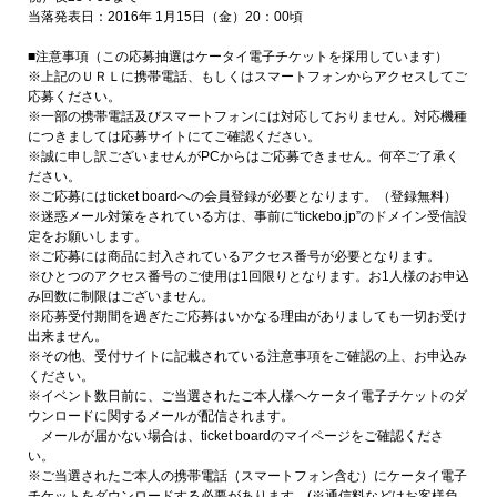
当落発表日：2016年 1月15日（金）20：00頃
■注意事項（この応募抽選はケータイ電子チケットを採用しています）
※上記のＵＲＬに携帯電話、もしくはスマートフォンからアクセスしてご
応募ください。
※一部の携帯電話及びスマートフォンには対応しておりません。対応機種
につきましては応募サイトにてご確認ください。
※誠に申し訳ございませんがPCからはご応募できません。何卒ご了承く
ださい。
※ご応募にはticket boardへの会員登録が必要となります。（登録無料）
※迷惑メール対策をされている方は、事前に“tickebo.jp”のドメイン受信設
定をお願いします。
※ご応募には商品に封入されているアクセス番号が必要となります。
※ひとつのアクセス番号のご使用は1回限りとなります。お1人様のお申込
み回数に制限はございません。
※応募受付期間を過ぎたご応募はいかなる理由がありましても一切お受け
出来ません。
※その他、受付サイトに記載されている注意事項をご確認の上、お申込み
ください。
※イベント数日前に、ご当選されたご本人様へケータイ電子チケットのダ
ウンロードに関するメールが配信されます。
メールが届かない場合は、ticket boardのマイページをご確認くださ
い。
※ご当選されたご本人の携帯電話（スマートフォン含む）にケータイ電子
チケットをダウンロードする必要があります。(※通信料などはお客様負