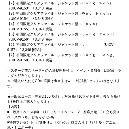
【2】初回限定クリアファイル・ジャケット盤（Ｄｏｎｇ Ｗｏｏ）
（UICV-9153） \ 3,348 [税込]
【3】初回限定クリアファイル・ジャケット盤（Ｗｏｏ Ｈｙｕｎ）
（UICV-9154） \ 3,348 [税込]
【4】初回限定クリアファイル・ジャケット盤（Ｈｏｙａ）
（UICV-9155） \ 3,348 [税込]
【5】初回限定クリアファイル・ジャケット盤（Ｓｕｎｇ Ｙｅｏｌ）
（UICV-9156） \ 3,348 [税込]
【6】初回限定クリアファイル・ジャケット盤（Ｌ） （UICV-
9157） \ 3,348 [税込]
【7】初回限定クリアファイル・ジャケット盤（Ｓｕｎｇ Ｊｏｎｇ）
（UICV-9158） \ 3,348 [税込]
※ステージ前スペースへの入場整理番号は「イベント参加券」に記載、ラ
ンダム配布となります。
※ご購入いただくCDの選択は出来ません。上記7枚1セットのみとなりま
す。
★一般席コース（先着2,150名様）：対象商品10タイトル中、異なる商品
を3枚以上ご購入となります。
【内容】
■一般席スペース参加 （1Ｆフリースペース・2Ｆ座席指定・2Ｆ立ち見ス
ペースのうち、どちらか1か所）
■特典プレゼント （INFINITE「For You」ロゴ入りオリジナル・デニム
地・ミニポーチ）