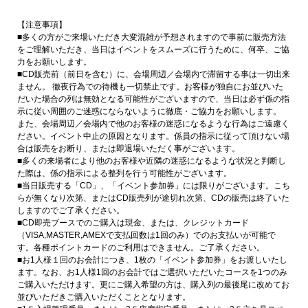
【注意事項】
■多くの方がご来場いただき大変混雑が予想されますので事前に販売方法
をご理解いただき、当日はイベントをスムーズに行うために、何卒、ご協
力をお願いします。
■CD販売前（前日を含む）に、会場周辺／会場内で滞留する事は一切出来
ません。 徹夜行為での待機も一切禁止です。お客様が独自にお並びいた
だいた場合の列は無効となる可能性がございますので、当日は必ず係の指
示に従い周囲のご迷惑にならないように徹底・ご協力をお願いします。
また、会場周辺／会場内で他のお客様の迷惑になるような行為はご遠慮く
ださい。イベント中止の原因となります。係員の指示に従って頂けない場
合は販売をお断り、または即退場いただく事がございます。
■多くの来場者により他のお客様や近隣の迷惑になるような状況と判断し
た際は、係の指示による整列を行う可能性がございます。
■当日販売する「CD」、「イベント参加券」には限りがございます。こち
らが無くなり次第、またはCD販売列が途切れ次第、CDの販売は終了いた
しますのでご了承ください。
■CD即売ブースでのご購入は現金、または、クレジットカード
（VISA,MASTER,AMEXで支払回数は1回のみ）でのお支払いが可能で
す。各種ポイントカードのご利用はできません。ご了承ください。
■お1人様１回のお会計につき、1枚の「イベント参加券」をお渡しいたし
ます。なお、お1人様1回のお会計ではご選択いただいたコースを1つのみ
ご購入いただけます。更にご購入希望の方は、購入列の最後尾に改めてお
並びいただきご購入いただくこととなります。