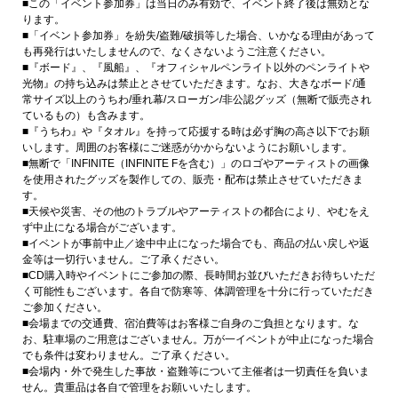
■この「イベント参加券」は当日のみ有効で、イベント終了後は無効とな
ります。
■「イベント参加券」を紛失/盗難/破損等した場合、いかなる理由があって
も再発行はいたしませんので、なくさないようご注意ください。
■『ボード』、『風船』、『オフィシャルペンライト以外のペンライトや
光物』の持ち込みは禁止とさせていただきます。なお、大きなボード/通
常サイズ以上のうちわ/垂れ幕/スローガン/非公認グッズ（無断で販売され
ているもの）も含みます。
■『うちわ』や『タオル』を持って応援する時は必ず胸の高さ以下でお願
いします。周囲のお客様にご迷惑がかからないようにお願いします。
■無断で「INFINITE（INFINITE Fを含む）」のロゴやアーティストの画像
を使用されたグッズを製作しての、販売・配布は禁止させていただきま
す。
■天候や災害、その他のトラブルやアーティストの都合により、やむをえ
ず中止になる場合がございます。
■イベントが事前中止／途中中止になった場合でも、商品の払い戻しや返
金等は一切行いません。ご了承ください。
■CD購入時やイベントにご参加の際、長時間お並びいただきお待ちいただ
く可能性もございます。各自で防寒等、体調管理を十分に行っていただき
ご参加ください。
■会場までの交通費、宿泊費等はお客様ご自身のご負担となります。な
お、駐車場のご用意はございません。万が一イベントが中止になった場合
でも条件は変わりません。ご了承ください。
■会場内・外で発生した事故・盗難等について主催者は一切責任を負いま
せん。貴重品は各自で管理をお願いいたします。