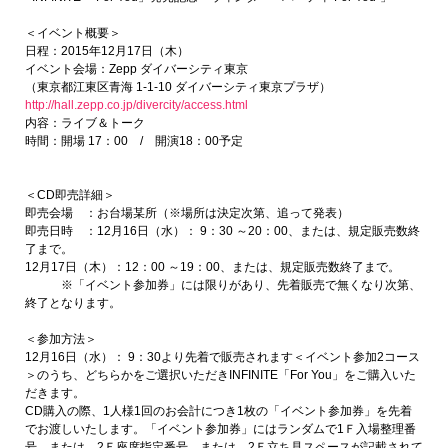
＜イベント概要＞
日程：2015年12月17日（木）
イベント会場：Zepp ダイバーシティ東京
（東京都江東区青海 1-1-10 ダイバーシティ東京プラザ）
http://hall.zepp.co.jp/divercity/access.html
内容：ライブ＆トーク
時間：開場 17：00 / 開演18：00予定
＜CD即売詳細＞
即売会場 ：お台場某所（※場所は決定次第、追って発表）
即売日時 ：12月16日（水）： 9：30 ～20：00、または、規定販売数終
了まで。
12月17日（木）：12：00 ～19：00、または、規定販売数終了まで。
※「イベント参加券」には限りがあり、先着販売で無くなり次第、
終了となります。
＜参加方法＞
12月16日（水）： 9：30より先着で販売されます＜イベント参加2コース
＞のうち、どちらかをご選択いただきINFINITE「For You」をご購入いた
だきます。
CD購入の際、1人様1回のお会計につき1枚の「イベント参加券」を先着
でお渡しいたします。「イベント参加券」にはランダムで1Ｆ入場整理番
号、または、2Ｆ座席指定番号、または、2Ｆ立ち見スペースが記載されて