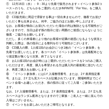
① 12月16日（水）： 9：30より先着で販売されます＜イベント参加2コ
ース＞のうち、どちらかをご選択いただきINFINITE「For You」をご購入
いただきます。
② CD販売前に周辺で滞留する事は一切出来ませんので、徹夜でお並び
いただく事も出来ません。何卒、ご協力のほどお願い申し上げます。
なお、お客様が独自にお並びいただいた場合の列は無効となる可能性がご
ざいますので、当日は必ず係の指示に従い周囲のご迷惑にならないように
徹底・ご協力をお願いします。
ただし、多くの来場者により他のお客様や近隣の迷惑になるような状況と
判断した際は、係の指示による整列を行う可能性がございます。
③ CD購入の際、1人様1回のお会計につき1枚の「イベント参加券」を
先着でお渡しいたします。各コースの「イベント参加券」は先着配布とな
り規定数が無くなり次第、終了となります。
④ お1人様1回のお会計時にはご選択いただいたコースを1つのみご購入
いただけます。再度、購入を希望される方は購入列の最後尾に並びいただ
き、再度ご購入をお願いします。
⑥ 「イベント参加券」には1Ｆ入場整理番号、または、2Ｆ座席指定番
号、または、2Ｆ立ち見スペースが記載されています。開場時間までにイ
ベント会場へお越しいただき、係の指示に従ってご入場・ご参加いただき
ます。
なお、1Ｆ入場整理番号、または、2Ｆ座席指定番号、または、2Ｆ立ち見
スペースはランダム配布となりますのでご家族・ご友人と一緒に並んでの
入場はございません。
⑦ イベントをお楽しみいただきご帰宅となります。