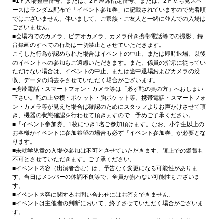
■1Ｆ入場整理番号、または、2Ｆ座席指定番号、または、2Ｆ立ち見スペ
ースはランダム配布で「イベント参加券」に記載されていますので先着順
ではございません。伴いまして、ご家族・ご友人と一緒に並んでの入場は
ございません。
■会場内でのカメラ、ビデオカメラ、カメラ付き携帯電話等での撮影、録
音録画のすべての行為は一切禁止とさせていただきます。
こうした行為が認められた場合はイベントの中止、または即時退場、以後
のイベントへの参加もご遠慮いただきます。また、係員の指示に従ってい
ただけない場合は、イベントの中止、または途中退場およびカメラの没
収、データの消去をさせていただく場合がございます。
■携帯電話・スマートフォン・カメラ等は「必ず鞄の奥の方」へおしまい
下さい。鞄の上や横・ポケット・胸ポケット等、携帯電話・スマートフォ
ン・カメラ等が見えた場合は確認のためにスタッフよりお声かけさせて頂
き、機器の状態確認を行わせて頂きますので、予めご了承ください。
■「イベント参加券」1枚につき1名ご参加頂けます。なお、小学生以上の
お客様がイベントに参加希望の場合も必ず「イベント参加券」が必要とな
ります。
■未就学児童の入場や参加は不可とさせていただきます。膝上での鑑賞も
不可とさせていただきます。ご了承ください。
■イベント内容（出演者含む）は、予告なく変更になる可能性がありま
す。当日はメンバーの体調不良等で、全員が揃わない可能性もございま
す。
■イベント内容に関するお問い合わせにはお答えできません。
■イベントは主催者の判断において、終了させていただく場合がございま
す。