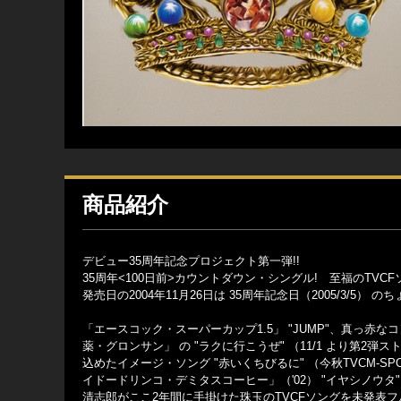
商品紹介
デビュー35周年記念プロジェクト第一弾!!
35周年<100日前>カウントダウン・シングル! 至福のTVC
発売日の2004年11月26日は 35周年記念日（2005/3/5） のちょ
「エースコック・スーパーカップ1.5」 "JUMP"、真っ赤
薬・グロンサン」 の "ラクに行こうぜ" （11/1 より第
込めたイメージ・ソング "赤いくちびるに" （今秋TVCM-
イドードリンコ・デミタスコーヒー」（'02） "イヤシノウタ
清志郎がここ2年間に手掛けた珠玉のTVCFソングを未発表