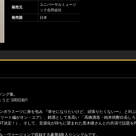
ユニバーサルミュージ
発売元
ック合同会社
発売国
日本
Fソング集。
うど 100日前!!
なコンポラスーツに身を包み 『幸せになりたいけど、頑張りたくないー』 と叫ぶ
2弾ストリート編がオン・エア）、銘酒として名高い 「高橋酒造・純米焼酎白岳しろ
SPOT決定！）、そして、音源化が待ちに望まれた黒木瞳さんとの共演で話題を
"。
フル・ヴァージョンで収録する豪華4曲入りシングルです。