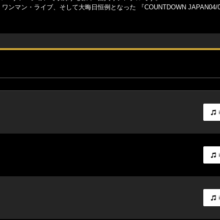
マス・ワンマン・ライブ、そして大晦日恒例となった 『COUNTDOWN JAPAN04/