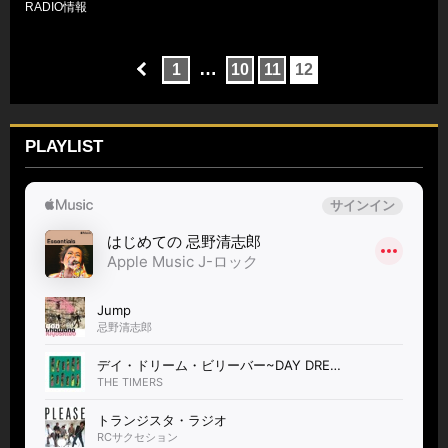
RADIO情報
…
1
10
11
12
PLAYLIST