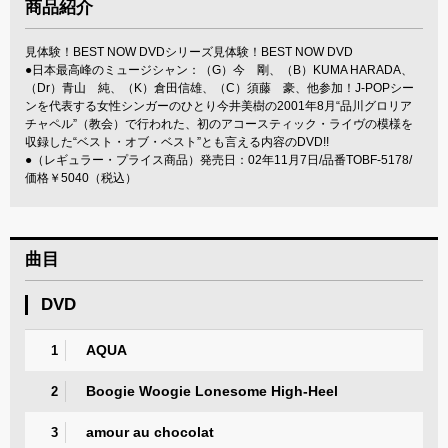
商品紹介
見体験！BEST NOW DVDシリーズ見体験！BEST NOW DVD
●日本最高峰のミュージシャン：（G）今 剛、（B）KUMA HARADA、
（Dr）青山 純、（K）倉田信雄、（C）須藤 豪、他参加！J-POPシー
ンを代表する女性シンガーのひとり今井美樹の2001年8月“品川グロリア
チャペル”（教会）で行われた、初のアコースティック・ライヴの模様を
収録した“ベスト・オブ・ベスト”とも言える内容のDVD!!
●（レギュラー・プライス商品）発売日：02年11月7日/品番TOBF-5178/
価格￥5040（税込）
曲目
DVD
AQUA
1
Boogie Woogie Lonesome High-Heel
2
amour au chocolat
3