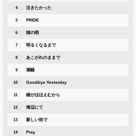
泣きたかった
4
PRIDE
5
猫の唄
6
明るくなるまで
7
あこがれのままで
8
潮騒
9
Goodbye Yesterday
10
瞳がほほえむから
11
海辺にて
12
新しい街で
13
Pray
14