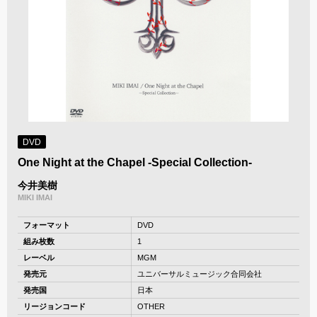
DVD
One Night at the Chapel -Special Collection-
今井美樹
MIKI IMAI
フォーマット
DVD
組み枚数
1
レーベル
MGM
発売元
ユニバーサルミュージック合同会社
発売国
日本
リージョンコード
OTHER