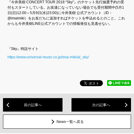
『今井美樹 CONCERT TOUR 2018 “Sky”』のチケット先行抽選予約の受
付もスタートしている。お友達になっていない場合でも受付期間中(5月1
日(日)12:00～5月9日(水)23:00)に今井美樹 公式アカウント（ID：
@imaimiki）をお友だちに追加すればチケットを申込めるとのこと。これ
からも今井美樹LINE公式アカウントでの情報発信も見逃せない。
『Sky』特設サイト
https://www.universal-music.co.jp/imai-miki/al_sky/
前の記事へ
次の記事へ
News一覧へ戻る