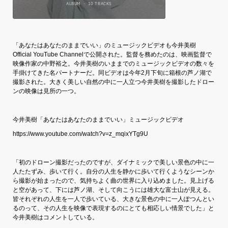
「あなたはあなたのままでいい」のミュージックビデオも今井美樹
Official YouTube Channelで公開された。監督を務めたのは、映画監督で
映像作家の中野裕之。今井美樹のいままでのミュージックビデオの数々を
手掛けてきた名パートナーだ。同ビデオは今年2月下旬に箱根の芦ノ湖で
撮影された。大きく美しい自然の中に一人立つ今井美樹を撮影したドロー
ンの映像は見所の一つ。
今井美樹「あなたはあなたのままでいい」ミュージックビデオ
https://www.youtube.com/watch?v=z_mqixYTg9U
「初のドローン撮影だったのですが、ダイナミックで美しい景色の中に一
人たたずみ、歩いて行く。自分の人生を静かに歩いて行くようなシーンか
ら撮影が始まったので、気持ちよく曲の世界に入り込めました。見上げる
と空があって、下には芦ノ湖、そして向こうには雄大な富士山が見える。
皆それぞれの人生を一人で歩いている、大きな景色の中に一人ぽつんとい
るのって、その人生を映像で表現するのにとても相応しい情景でした」と
今井美樹はコメントしている。