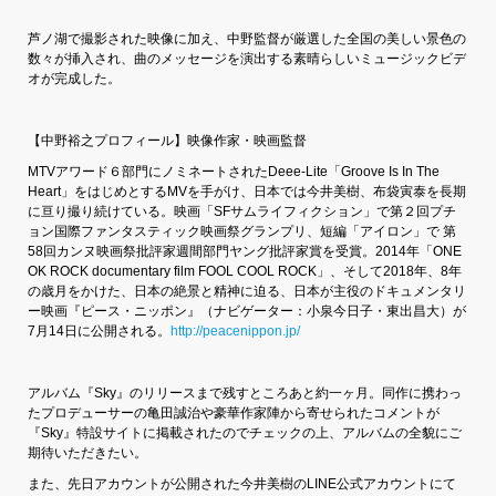
芦ノ湖で撮影された映像に加え、中野監督が厳選した全国の美しい景色の
数々が挿入され、曲のメッセージを演出する素晴らしいミュージックビデ
オが完成した。
【中野裕之プロフィール】映像作家・映画監督
MTVアワード６部門にノミネートされたDeee-Lite「Groove Is In The
Heart」をはじめとするMVを手がけ、日本では今井美樹、布袋寅泰を長期
に亘り撮り続けている。映画「SFサムライフィクション」で第２回プチ
ョン国際ファンタスティック映画祭グランプリ、短編「アイロン」で 第
58回カンヌ映画祭批評家週間部門ヤング批評家賞を受賞。2014年「ONE
OK ROCK documentary film FOOL COOL ROCK」、そして2018年、8年
の歳月をかけた、日本の絶景と精神に迫る、日本が主役のドキュメンタリ
ー映画『ピース・ニッポン』（ナビゲーター：小泉今日子・東出昌大）が
7月14日に公開される。
http://peacenippon.jp/
アルバム『Sky』のリリースまで残すところあと約一ヶ月。同作に携わっ
たプロデューサーの亀田誠治や豪華作家陣から寄せられたコメントが
『Sky』特設サイトに掲載されたのでチェックの上、アルバムの全貌にご
期待いただきたい。
また、先日アカウントが公開された今井美樹のLINE公式アカウントにて