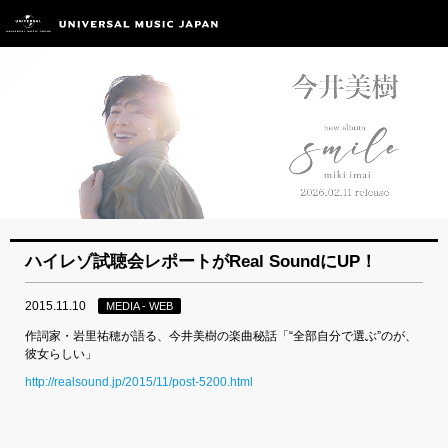
ハイレゾ試聴会レポートがReal SoundにUP！
2015.11.10
MEDIA - WEB
作詞家・岩里祐穂が語る、今井美樹の楽曲秘話「“全部自分で選ぶ”のが、
彼女らしい」
http://realsound.jp/2015/11/post-5200.html