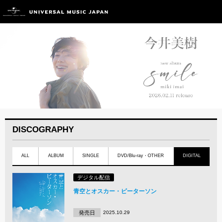
DISCOGRAPHY
ALL
ALBUM
SINGLE
DVD/Blu-ray・OTHER
DIGITAL
デジタル配信
青空とオスカー・ピーターソン
発売日
2025.10.29