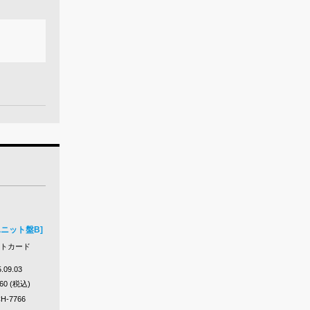
ユニット盤B]
ォトカード
.09.03
760 (税込)
H-7766