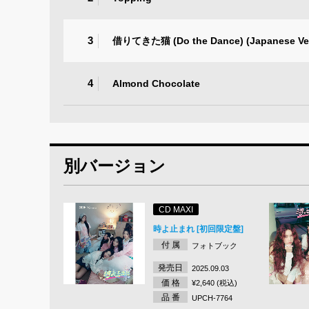
3
借りてきた猫 (Do the Dance) (Japanese Ver
4
Almond Chocolate
別バージョン
CD MAXI
時よ止まれ [初回限定盤]
付 属
フォトブック
発売日
2025.09.03
価 格
¥2,640 (税込)
品 番
UPCH-7764