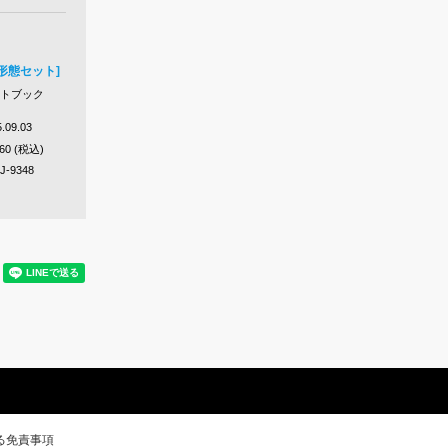
3形態セット]
ォトブック
.09.03
260 (税込)
J-9348
る免責事項