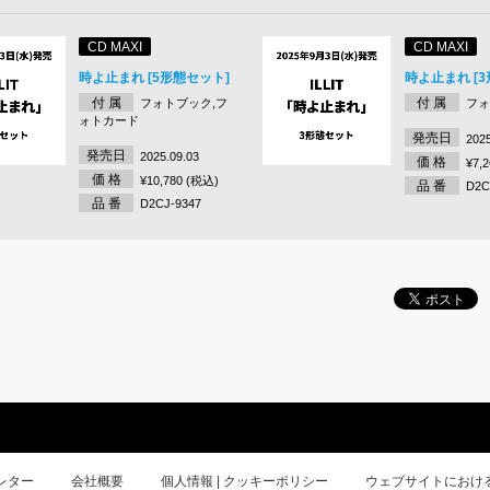
CD MAXI
CD MAXI
時よ止まれ [5形態セット]
時よ止まれ [
付 属
付 属
フォトブック,フ
フ
ォトカード
発売日
2025
発売日
2025.09.03
価 格
¥7,
価 格
¥10,780 (税込)
品 番
D2C
品 番
D2CJ-9347
レター
会社概要
個人情報 | クッキーポリシー
ウェブサイトにおけ