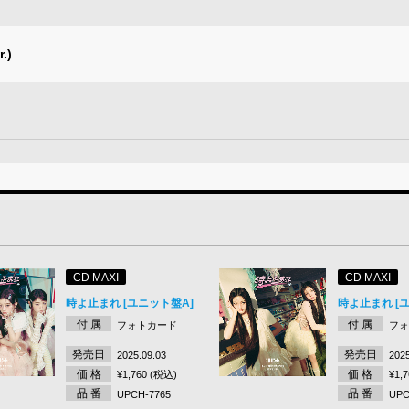
.)
CD MAXI
CD MAXI
時よ止まれ [ユニット盤A]
時よ止まれ [
付 属
付 属
フォトカード
フ
発売日
発売日
2025.09.03
2025
価 格
価 格
¥1,760 (税込)
¥1,
品 番
品 番
UPCH-7765
UPC