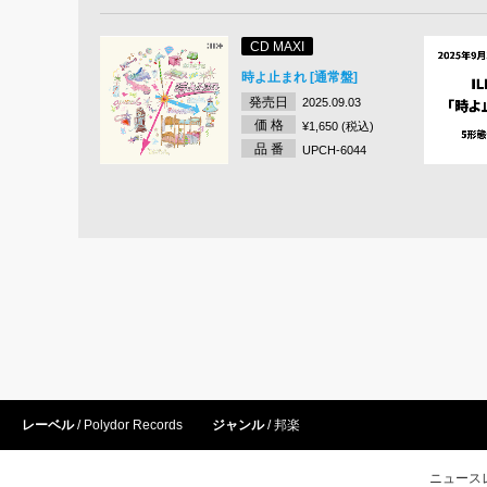
CD MAXI
時よ止まれ [通常盤]
発売日
2025.09.03
価 格
¥1,650 (税込)
品 番
UPCH-6044
レーベル
Polydor Records
ジャンル
邦楽
ニュース