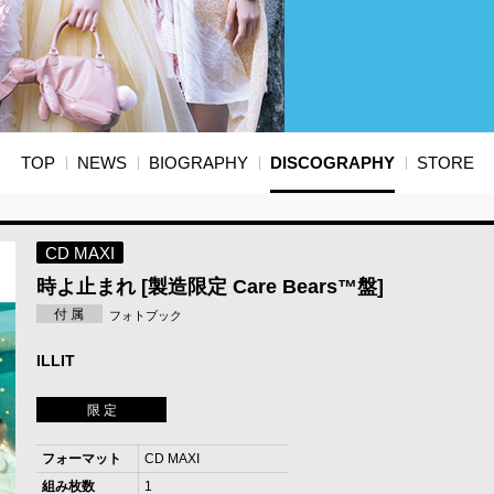
TOP
NEWS
BIOGRAPHY
DISCOGRAPHY
STORE
CD MAXI
時よ止まれ [製造限定 Care Bears™盤]
付 属
フォトブック
ILLIT
限 定
フォーマット
CD MAXI
組み枚数
1