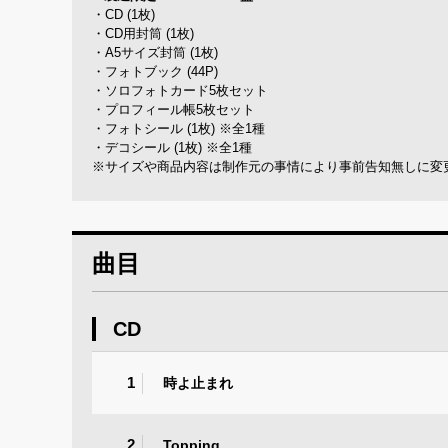
・CD (1枚)
・CD用封筒 (1枚)
・A5サイズ封筒 (1枚)
・フォトブック (44P)
・ソロフォトカード5枚セット
・プロフィール帳5枚セット
・フォトシール (1枚) ※全1種
・デコシール (1枚) ※全1種
※サイズや商品内容は制作元の事情により事前告知無しに変
曲目
CD
1
時よ止まれ
2
Topping