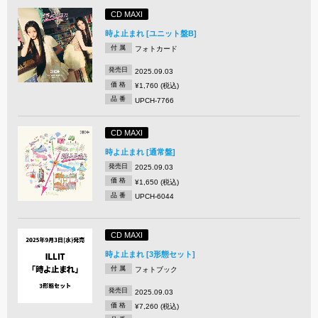
CD MAXI
時よ止まれ [ユニット盤B]
付 属
フォトカード
発売日
2025.09.03
価 格
¥1,760 (税込)
品 番
UPCH-7766
CD MAXI
時よ止まれ [通常盤]
発売日
2025.09.03
価 格
¥1,650 (税込)
品 番
UPCH-6044
CD MAXI
時よ止まれ [3形態セット]
付 属
フォトブック
発売日
2025.09.03
価 格
¥7,260 (税込)