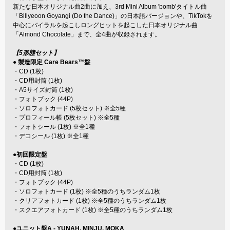
新たな日本オリジナル曲2曲に加え、3rd Mini Album 'bomb'タイトル曲
「Billyeoon Goyangi (Do the Dance)」の日本語バージョンや、TikTokを
中心にバイラルを起こしロングヒットを起こした日本オリジナル曲
「Almond Chocolate」まで、全4曲が収録されます。
【5形態セット】
● 製造限定 Care Bears™盤
・CD (1枚)
・CD用封筒 (1枚)
・A5サイズ封筒 (1枚)
・フォトブック (44P)
・ソロフォトカード (5枚セット) ※全5種
・プロフィール帳 (5枚セット) ※全5種
・フォトシール (1枚) ※全1種
・デコシール (1枚) ※全1種
●初回限定盤
・CD (1枚)
・CD用封筒 (1枚)
・フォトブック (44P)
・ソロフォトカード (1枚) ※全5種のうちランダム1枚
・クリアフォトカード (1枚) ※全5種のうちランダム1枚
・スクエアフォトカード (1枚) ※全5種のうちランダム1枚
●ユニット盤A - YUNAH, MINJU, MOKA