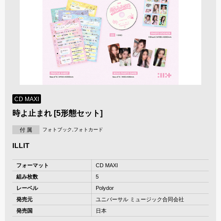
CD MAXI
時よ止まれ [5形態セット]
付 属
フォトブック,フォトカード
ILLIT
フォーマット
CD MAXI
組み枚数
5
レーベル
Polydor
発売元
ユニバーサル ミュージック合同会社
発売国
日本