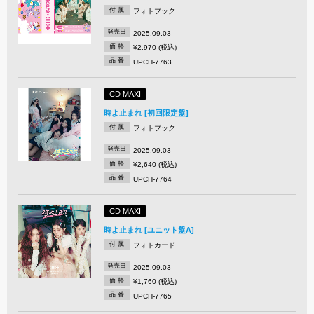
付 属
フォトブック
発売日
2025.09.03
価 格
¥2,970 (税込)
品 番
UPCH-7763
CD MAXI
時よ止まれ [初回限定盤]
付 属
フォトブック
発売日
2025.09.03
価 格
¥2,640 (税込)
品 番
UPCH-7764
CD MAXI
時よ止まれ [ユニット盤A]
付 属
フォトカード
発売日
2025.09.03
価 格
¥1,760 (税込)
品 番
UPCH-7765