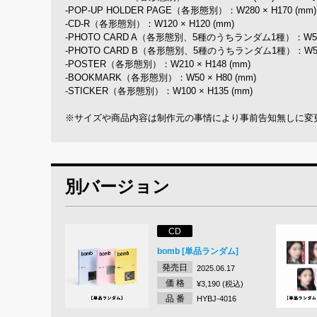
-POP-UP HOLDER PAGE（各形態別）：W280 × H170 (mm)
-CD-R（各形態別）：W120 × H120 (mm)
-PHOTO CARD A（各形態別、5種のうちランダム1種）：W54 ×
-PHOTO CARD B（各形態別、5種のうちランダム1種）：W54 ×
-POSTER（各形態別）：W210 × H148 (mm)
-BOOKMARK（各形態別）：W50 × H80 (mm)
-STICKER（各形態別）：W100 × H135 (mm)
※サイズや商品内容は制作元の事情により事前告知無しに変
別バージョン
CD
bomb [単品ランダム]
発売日
2025.06.17
価 格
¥3,190 (税込)
品 番
HYBJ-4016