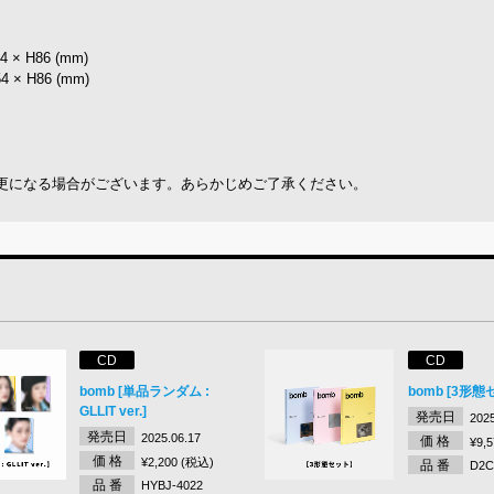
 H86 (mm)
 H86 (mm)
更になる場合がございます。あらかじめご了承ください。
CD
CD
bomb [単品ランダム :
bomb [3形態
GLLIT ver.]
発売日
2025
発売日
2025.06.17
価 格
¥9,
価 格
¥2,200 (税込)
品 番
D2C
品 番
HYBJ-4022