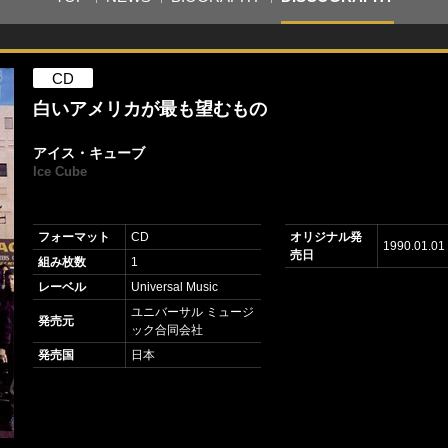
CD
白いアメリカが最も望むもの
アイス・キューブ
Ice Cube
フォーマット
CD
オリジナル発
1990.01.01
売日
組み枚数
1
レーベル
Universal Music
ユニバーサル ミュージ
発売元
ック合同会社
発売国
日本