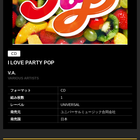
CD
I LOVE PARTY POP
V.A.
VARIOUS ARTISTS
フォーマット
CD
組み枚数
1
レーベル
UNIVERSAL
発売元
ユニバーサルミュージック合同会社
発売国
日本