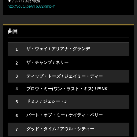
★アルバム紹介映像
http://youtu.be/yTpJv2Kmp-Y
曲目
ザ・ウェイ / アリアナ・グランデ
1
ザ・チャンプ / ネリー
2
ティップ・トーズ / ジェイミー・ディー
3
ブロウ・ミー(ワン・ラスト・キス) / P!NK
4
ドミノ / ジェシー・J
5
パート・オブ・ミー / ケイティ・ペリー
6
グッド・タイム / アウル・シティー
7