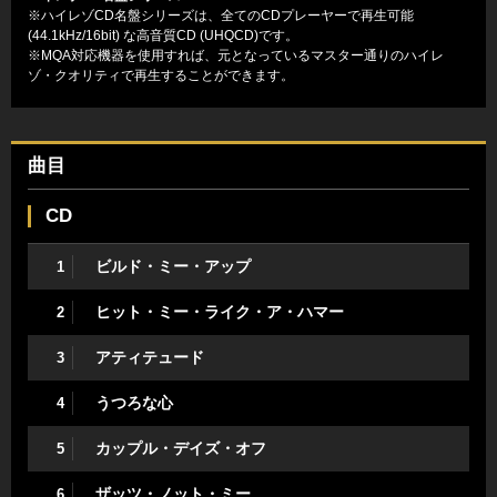
※ハイレゾCD名盤シリーズは、全てのCDプレーヤーで再生可能
(44.1kHz/16bit) な高音質CD (UHQCD)です。
※MQA対応機器を使用すれば、元となっているマスター通りのハイレ
ゾ・クオリティで再生することができます。
曲目
CD
ビルド・ミー・アップ
1
ヒット・ミー・ライク・ア・ハマー
2
アティテュード
3
うつろな心
4
カップル・デイズ・オフ
5
ザッツ・ノット・ミー
6