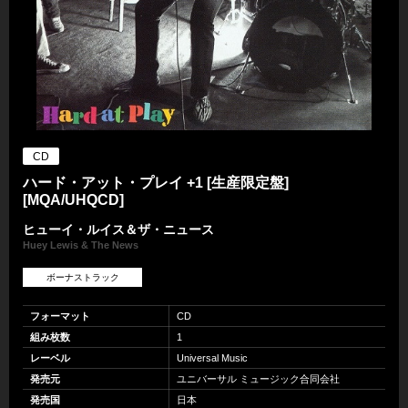
CD
ハード・アット・プレイ +1 [生産限定盤]
[MQA/UHQCD]
ヒューイ・ルイス＆ザ・ニュース
Huey Lewis & The News
ボーナストラック
フォーマット
CD
組み枚数
1
レーベル
Universal Music
発売元
ユニバーサル ミュージック合同会社
発売国
日本