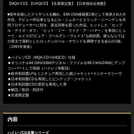
【MQA-CD】【UHQCD】【生産限定盤】【日本独自企画盤】
■長年在籍したクリサリスを離れ、EMI USA移籍第1弾として発表された6
作目。デビュー作以来となるビル・シュネーとエリック・ソーンゲンを共
同プロデューサーに招き、原点回帰を図った作品。ヒットした「カップ
ル・デイズ・オフ」「ヒット・ミー・ライク・ア・ハマー」を筆頭にヒュ
ーイ・ルイスの“ピュア・ゴールデン・ヴォイス”も絶好調。彼らならでは
の骨太で溌剌としたロックンロール・サウンドを満喫できる会心の1枚。
（1991年発表）
★ハイレゾCD（MQA-CD+UHQCD）仕様
★オリジナル44.1kHz/16bitデジタル・ファイルを88.2 kHz/24bitにアップ
コンバートして収録（ハイレゾ未配信）
★欧州初回盤LPをミニチュア再現した紙ジャケット+インナースリーヴ
★日本初回盤CDを再現したピンナップ・ジャケット
★日本初回盤CDの意匠を再現した帯
★解説／歌詞・対訳付
★生産限定盤
内容
ハイレゾCD名盤シリーズ