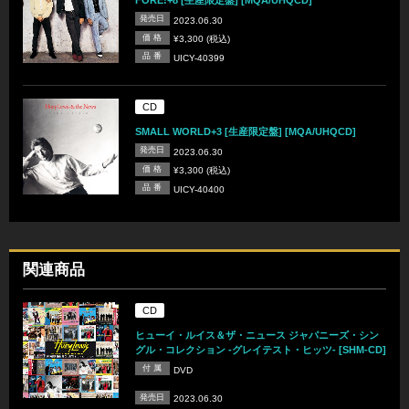
FORE!+8 [生産限定盤] [MQA/UHQCD]
発売日
2023.06.30
価 格
¥3,300 (税込)
品 番
UICY-40399
CD
SMALL WORLD+3 [生産限定盤] [MQA/UHQCD]
発売日
2023.06.30
価 格
¥3,300 (税込)
品 番
UICY-40400
関連商品
CD
ヒューイ・ルイス＆ザ・ニュース ジャパニーズ・シン
グル・コレクション -グレイテスト・ヒッツ- [SHM-CD]
付 属
DVD
発売日
2023.06.30