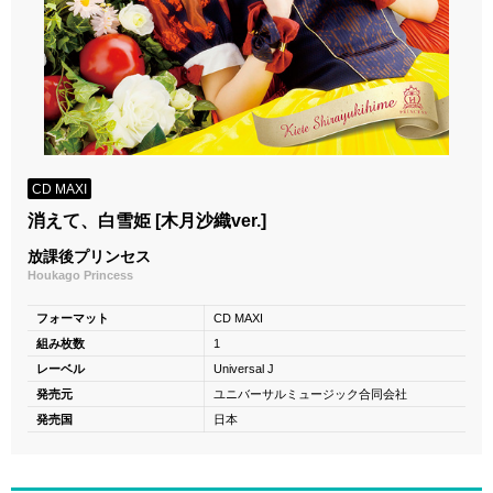
CD MAXI
消えて、白雪姫 [木月沙織ver.]
放課後プリンセス
Houkago Princess
フォーマット
CD MAXI
組み枚数
1
レーベル
Universal J
発売元
ユニバーサルミュージック合同会社
発売国
日本