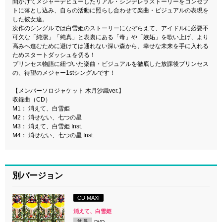
間かけてメジャーデビューしたリアル・シンデレラストーリーをコンセプ
トに落とし込み、自らの活動に照らし合わせて楽曲・ビジュアルの表現を
した彼女達。
次作のシングルでは白雪姫のストーリーになぞらえて、アイドルに必要不
可欠な「純潔」「純真」と表裏にある「毒」や「嫉妬」を歌い上げ、より
高みへ進むために避けては通れない深い森から、幸せな未来を手に入れる
ためスタートダッシュを切る！
プリンセス物語に紐づいた楽曲・ビジュアルを徹底した放課後プリンセス
の、待望のメジャー1stシングルです！
【メンバーソロジャケット 木月沙織ver.】
収録曲（CD）
M1： 消えて、白雪姫
M2： 消せない、七つの星
M3： 消えて、白雪姫 Inst.
M4： 消せない、七つの星 Inst.
別バージョン
CD MAXI
消えて、白雪姫
付 属
DVD