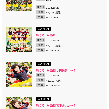
発売日
2015.10.28
価 格
¥1,528 (税込)
品 番
UPCH-7051
CD MAXI
消えて、白雪姫
発売日
2015.10.28
価 格
¥1,019 (税込)
品 番
UPCH-5859
CD MAXI
消えて、白雪姫 [小田桐奈々ver.]
発売日
2015.10.28
価 格
¥1,019 (税込)
品 番
UPCH-7060
CD MAXI
消えて、白雪姫 [宮下まゆかver.]