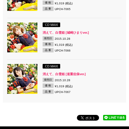
価 格
¥1,019 (税込)
品 番
UPCH-7065
CD MAXI
消えて、白雪姫 [城崎ひまりver.]
発売日
2015.10.28
価 格
¥1,019 (税込)
品 番
UPCH-7066
CD MAXI
消えて、白雪姫 [道重佐保ver.]
発売日
2015.10.28
価 格
¥1,019 (税込)
品 番
UPCH-7067