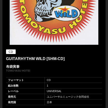
CD
GUITARHYTHM WILD [SHM-CD]
布袋寅泰
TOMOYASU HOTEI
フォーマット
CD
組み枚数
1
レーベル
UNIVERSAL
発売元
ユニバーサルミュージック合同会社
発売国
日本