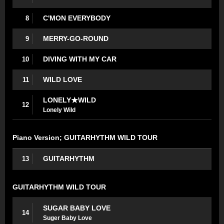
C'MON EVERYBODY
8
MERRY-GO-ROUND
9
DIVING WITH MY CAR
10
WILD LOVE
11
LONELY★WILD
12
Lonely Wild
Piano Version; GUITARHYTHM WILD TOUR
GUITARHYTHM
13
GUITARHYTHM WILD TOUR
SUGAR BABY LOVE
14
Suger Baby Love