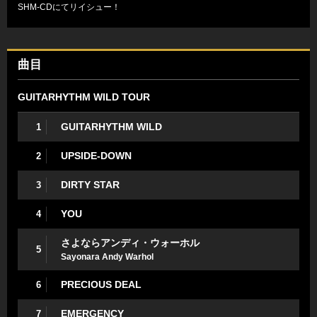
SHM-CDにてリイシュー！
曲目
GUITARHYTHM WILD TOUR
GUITARHYTHM WILD
1
UPSIDE-DOWN
2
DIRTY STAR
3
YOU
4
さよならアンディ・ウォーホル
5
Sayonara Andy Warhol
PRECIOUS DEAL
6
EMERGENCY
7