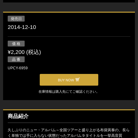
発売日
2014-12-10
価 格
¥2,200 (税込)
品 番
UPCY-6959
BUY NOW
在庫情報は購入先にてご確認ください。
商品紹介
久しぶりのニュー・アルバム～全国ツアーと盛り上がる布袋寅泰の、長ら
く単独では手に入らない状態だったアルバム９タイトルを一挙高音質