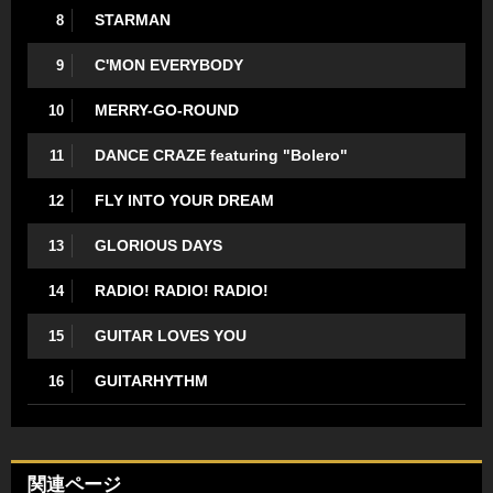
STARMAN
8
C'MON EVERYBODY
9
MERRY-GO-ROUND
10
DANCE CRAZE featuring "Bolero"
11
FLY INTO YOUR DREAM
12
GLORIOUS DAYS
13
RADIO! RADIO! RADIO!
14
GUITAR LOVES YOU
15
GUITARHYTHM
16
関連ページ