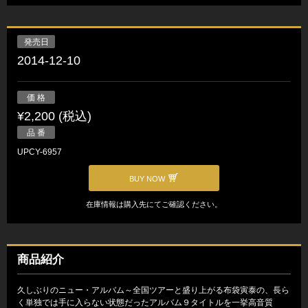
発売日
2014-12-10
価 格
¥2,200 (税込)
品 番
UPCY-6957
BUY NOW
在庫情報は購入先にてご確認ください。
商品紹介
久しぶりのニュー・アルバム～全国ツアーと盛り上がる布袋寅泰の、長ら
く単独では手に入らない状態だったアルバム９タイトルを一挙高音質