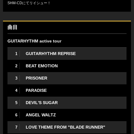
SHM-CDにてリイシュー！
曲目
GUITARHYTHM active tour
GUITARHYTHM REPRISE
1
BEAT EMOTION
2
PRISONER
3
PARADISE
4
DEVIL'S SUGAR
5
ANGEL WALTZ
6
LOVE THEME FROM "BLADE RUNNER"
7