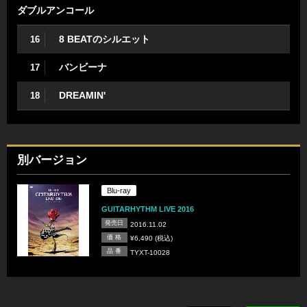
ダブルアンコール
8 BEATのシルエット
16
バンビーナ
17
DREAMIN'
18
別バージョン
Blu-ray
GUITARHYTHM LIVE 2016
発売日
2016.11.02
価 格
¥6,490 (税込)
品 番
TYXT-10028