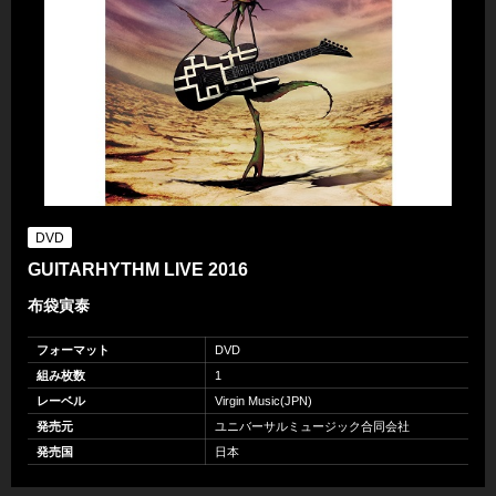
DVD
GUITARHYTHM LIVE 2016
布袋寅泰
フォーマット
DVD
組み枚数
1
レーベル
Virgin Music(JPN)
発売元
ユニバーサルミュージック合同会社
発売国
日本