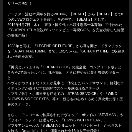
リリース決定！
アーチスト活動35周年を飾る2016年、【BEAT 1】から【BEAT 8】まで8
つのLIVEプロジェクトを敢行。その中で、【BEAT 2】として、
2016年4月7日（木）、東京・国立代々木競技場第一体育館にて行われた
『GUITARHYTHM伝説'88～ソロデビュー再現GIGS』を完全収録した待望
の映像作品！
1988年と同様、「LEGEND OF FUTURE」から幕を開け、ドラマチック
な「A DAY IN AUTUMN」まで、1stアルバム『GUITARHYTHM』に収録さ
れた全曲を演奏。
「再現というよりも『GUITARHYTHM』の完全化、コンプリート版」と
自らMCで語ったように、魂を籠め、ときに軽やかに刻む布袋のギター
と、
ヘヴィかつタイトなリズムが見事に一体化したバンドサウンド、鮮烈なラ
イティングが織りなす幻想的でスケール感溢れるステージ、
ソプラノ歌手・小川里美を迎えての「STRANGE VOICE」や 「WIND
BLOWS INSIDE OF EYES」等々、観るものをめくるめく異次元に導く圧
巻のステージ。
さらに、アンコールで披露されたデヴィッド・ボウイの「STARMAN」や
「サイバーシティーは眠らない」「DIVING WITH MY CAR」、
ダブルアンコールの「8 BEATのシルエット」「バンビーナ」からラスト
を飾る「Dreamin’」まで、演奏された全18曲を完全収録！