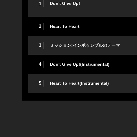
1
Don't Give Up!
2
Heart To Heart
3
ミッション:インポッシブルのテーマ
4
Don't Give Up!(Instrumental)
5
Heart To Heart(Instrumental)