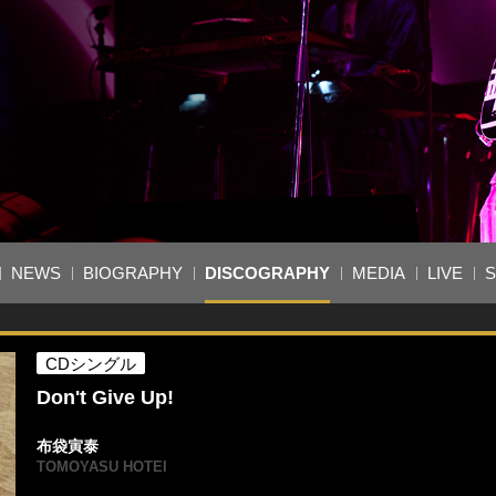
NEWS
BIOGRAPHY
DISCOGRAPHY
MEDIA
LIVE
S
CDシングル
Don't Give Up!
布袋寅泰
TOMOYASU HOTEI