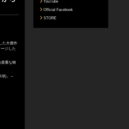
YouTube
Official Facebook
STORE
した大傑作
ッケージした
」の貴重な映
野卓球)」～