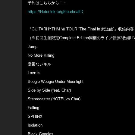
予約はこちらから！：
https://Hotei.lnk.to/g8tourfinalID
『GUITARHYTHM Ⅷ TOUR “The Final in 武道館”』収録内
（※初回生産限定Complete Edition同梱のライブ音源2枚組L
Jump
No More Killing
憂鬱なジキル
Love is
Boogie Woogie Under Moonlight
Side by Side (feat. Char)
Stereocaster (HOTEI vs Char)
Falling
SPHINX
Isolation
Black Goggles