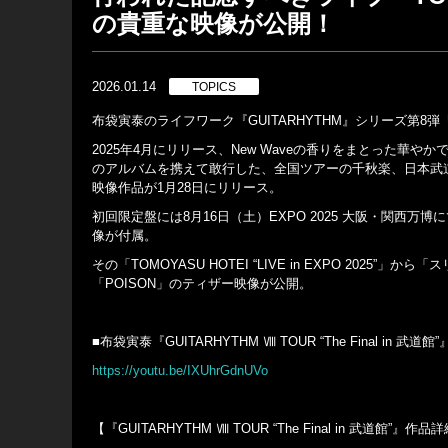
の貴重な映像が公開！
2026.01.14
TOPICS
布袋寅泰のライフワーク『GUITARHYTHM』シリーズ第8弾『G
2025年4月にリリース、New Waveの香りをまとった
のアルバムを携えて敢行した、全国ツアーの千秋楽、日本武道館での公演
映像作品が1月28日にリリース。
初回限定盤には8月16日（土）EXPO 2025 大阪・関西万博にて行わ
像が付属。
その「TOMOYASU HOTEI “LIVE in EXPO 2025”」
「POISON」のティザー映像が公開。
■布袋寅泰『GUITARHYTHM Ⅷ TOUR “The Final in 武道館”』- 
https://youtu.be/IXUhrGdnUVo
【『GUITARHYTHM Ⅷ TOUR “The Final in 武道館”』作品