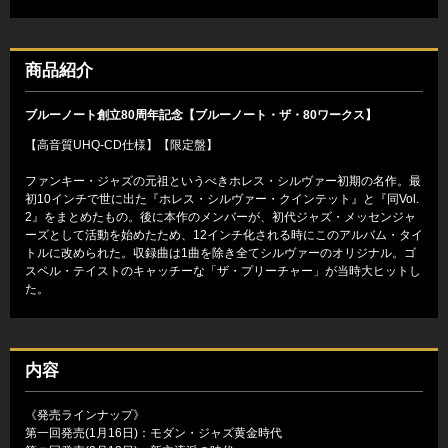
商品紹介
ブルーノート創立80周年記念【ブルーノート・ザ・80ワークス】
【高音質UHQ-CD仕様】【限定盤】
ファンキー・ジャズの元祖というべきホレス・シルヴァー初期の名作。最
初10インチで世に出た『ホレス・シルヴァー・クインテット』と『同Vol.
2』をまとめたもの。後に本作のメンバーが、初代ジャズ・メッセンジャ
ーズとして活動を始めたため、12インチ化される時にこのアルバム・タイ
トルに改められた。収録曲は1曲を除き全てシルヴァーのオリジナル。ゴ
スペル・テイストのキャッチーな「ザ・プリーチャー」が当時大ヒットし
た。
内容
《発売ラインナップ》
第一回発売(1月16日)：モダン・ジャズ黄金時代