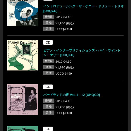
イントロデューシング・ザ・ケニー・ドリュー・トリオ
[UHQCD]
発売日
2019.04.10
価 格
¥1,980 (税込)
品 番
UCCQ-9458
CD
ピアノ・インタープリティションズ・バイ・ウィント
ン・ケリー [UHQCD]
発売日
2019.04.10
価 格
¥1,980 (税込)
品 番
UCCQ-9459
CD
バードランドの夜 Vol. 1 +2 [UHQCD]
発売日
2019.04.10
価 格
¥1,980 (税込)
品 番
UCCQ-9460
CD