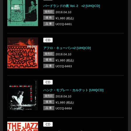
バードランドの夜 Vol. 2 +2 [UHQCD]
発売日
2019.04.10
価 格
¥1,980 (税込)
品 番
UCCQ-9461
CD
アフロ・キューバン+2 [UHQCD]
発売日
2019.04.10
価 格
¥1,980 (税込)
品 番
UCCQ-9463
CD
ハンク・モブレー・カルテット [UHQCD]
発売日
2019.04.10
価 格
¥1,980 (税込)
品 番
UCCQ-9464
CD