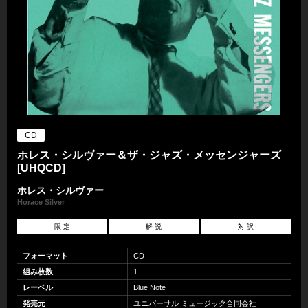
CD
ホレス・シルヴァー＆ザ・ジャズ・メッセンジャーズ
[UHQCD]
ホレス・シルヴァー
Horace Silver
限 定
解 説
対 訳
フォーマット
CD
組み枚数
1
レーベル
Blue Note
発売元
ユニバーサル ミュージック合同会社