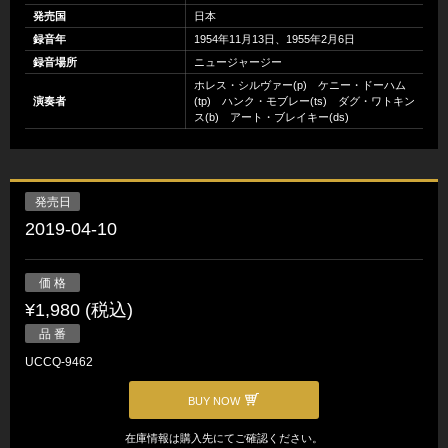
発売国
日本
録音年
1954年11月13日、1955年2月6日
録音場所
ニュージャージー
ホレス・シルヴァー(p) ケニー・ドーハム
演奏者
(tp) ハンク・モブレー(ts) ダグ・ワトキン
ス(b) アート・ブレイキー(ds)
発売日
2019-04-10
価 格
¥1,980 (税込)
品 番
UCCQ-9462
BUY NOW
在庫情報は購入先にてご確認ください。