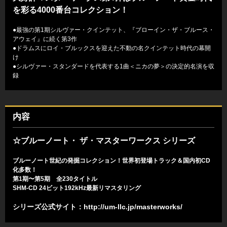
を彩る4000番台コレクション！
●最強の第1期シルヴァー・クインテット、『ブローイン・ザ・ブルース・
アウェイ』に続く第3作
●ドラムスにロイ・ブルックスを迎えた不動の名クインテット時代の幕開
け
●シルヴァー・スタンダードを代表する1曲＜ニカの夢＞の決定的名演を収
録
内容
☆ブルーノート・ ザ・マスターワークス シリーズ
ブルーノート世紀の発掘コレクション！世界初登場トラック＆国内初CD
化多数！
第1期〜第5期 全230タイトル
SHM-CD 24ビット192kHz最新リマスタリング
シリーズ公式サイト：
http://um-llc.jp/masterworks/