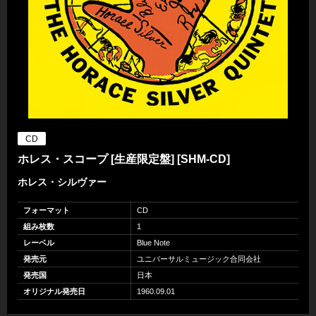
CD
ホレス・スコープ [生産限定盤] [SHM-CD]
ホレス・シルヴァー
フォーマット
CD
組み枚数
1
レーベル
Blue Note
発売元
ユニバーサルミュージック合同会社
発売国
日本
オリジナル発売日
1960.09.01