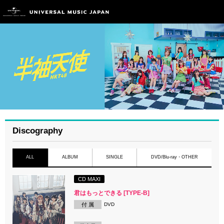
Discography
ALL
ALBUM
SINGLE
DVD/Blu-ray・OTHER
CD MAXI
君はもっとできる [TYPE-B]
付 属
DVD