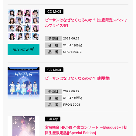
CD MAXI
ビーサンはなぜなくなるのか？ [生産限定スペシャ
ルプライス盤]
発売日
2022.06.22
価 格
¥1,047 (税込)
BUY NOW
品 番
UPCH-89473
CD MAXI
ビーサンはなぜなくなるのか？ [劇場盤]
発売日
2022.06.22
価 格
¥1,047 (税込)
品 番
PRON-5098
Blu-ray
宮脇咲良 HKT48 卒業コンサート ～Bouquet～ [初
回生産限定盤][Special Edition]