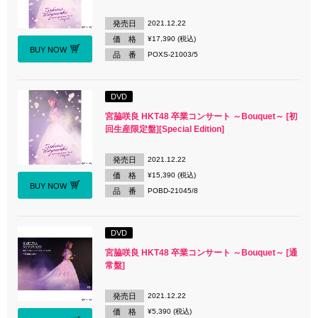
発売日
2021.12.22
価 格
¥17,390 (税込)
BUY NOW
品 番
POXS-21003/5
DVD
宮脇咲良 HKT48 卒業コンサート ～Bouquet～ [初
回生産限定盤][Special Edition]
発売日
2021.12.22
価 格
¥15,390 (税込)
BUY NOW
品 番
POBD-21045/8
DVD
宮脇咲良 HKT48 卒業コンサート ～Bouquet～ [通
常盤]
発売日
2021.12.22
価 格
¥5,390 (税込)