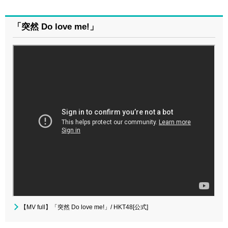
「突然 Do love me!」
【MV full】「突然 Do love me!」/ HKT48[公式]