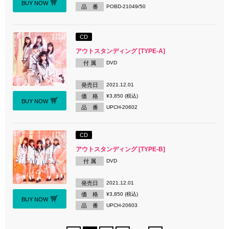
BUY NOW
品 番
POBD-21049/50
CD
アウトスタンディング [TYPE-A]
付 属
DVD
発売日
2021.12.01
価 格
¥3,850 (税込)
BUY NOW
品 番
UPCH-20602
CD
アウトスタンディング [TYPE-B]
付 属
DVD
発売日
2021.12.01
価 格
¥3,850 (税込)
BUY NOW
品 番
UPCH-20603