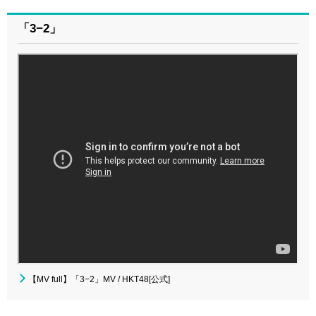
「3−2」
【MV full】「3−2」MV / HKT48[公式]