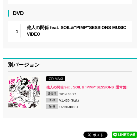
DVD
他人の関係 feat. SOIL&“PIMP”SESSIONS MUSIC
1
VIDEO
別バージョン
CD MAXI
他人の関係feat．SOIL＆“PIMP”SESSIONS [通常盤]
発売日
2014.08.27
価 格
¥1,430 (税込)
品 番
UPCH-80381