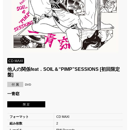
CD MAXI
他人の関係feat．SOIL＆“PIMP”SESSIONS [初回限定
盤]
付 属
DVD
一青窈
限 定
フォーマット
CD MAXI
組み枚数
2