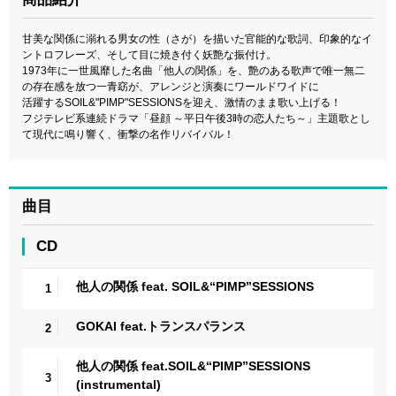
甘美な関係に溺れる男女の性（さが）を描いた官能的な歌詞、印象的なイ
ントロフレーズ、そして目に焼き付く妖艶な振付け。
1973年に一世風靡した名曲「他人の関係」を、艶のある歌声で唯一無二
の存在感を放つ一青窈が、アレンジと演奏にワールドワイドに
活躍するSOIL&"PIMP"SESSIONSを迎え、激情のまま歌い上げる！
フジテレビ系連続ドラマ「昼顔 ～平日午後3時の恋人たち～」主題歌とし
て現代に鳴り響く、衝撃の名作リバイバル！
曲目
CD
他人の関係 feat. SOIL&“PIMP”SESSIONS
1
GOKAI feat.トランスパランス
2
他人の関係 feat.SOIL&“PIMP”SESSIONS
3
(instrumental)