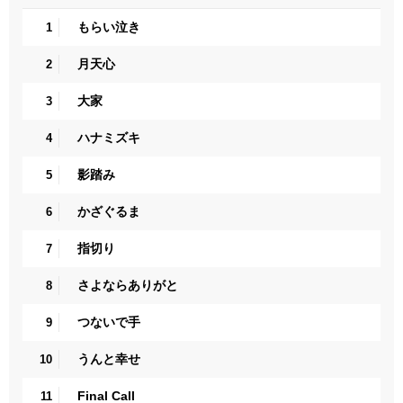
もらい泣き
1
月天心
2
大家
3
ハナミズキ
4
影踏み
5
かざぐるま
6
指切り
7
さよならありがと
8
つないで手
9
うんと幸せ
10
Final Call
11