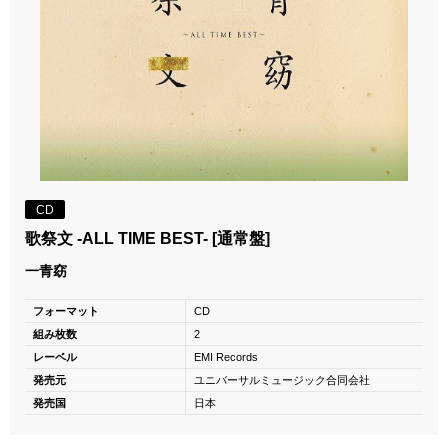
CD
歌祭文 -ALL TIME BEST- [通常盤]
一青窈
フォーマット
CD
組み枚数
2
レーベル
EMI Records
発売元
ユニバーサルミュージック合同会社
発売国
日本