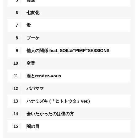
霞道
5
七変化
6
蛍
7
ブーケ
8
他人の関係 feat. SOIL&“PIMP”SESSIONS
9
空音
10
雨とrendez-vous
11
パパママ
12
ハナミズキ (「ヒトトウタ」ver.)
13
会いたかったのは僕の方
14
闇の目
15