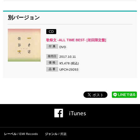
別バージョン
CD
歌祭文 -ALL TIME BEST- [初回限定盤]
付 属
DVD
発売日
2017.10.11
価 格
¥5,478 (税込)
品 番
UPCH-29263
レーベル
EMI Records
ジャンル
邦楽