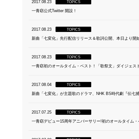
2017.08.23
TOPICS
一青窈公式Twitter 開設！
2017.08.23
TOPICS
新曲「七変化」先行配信リリース＆歌詞公開、本日より開
2017.08.23
TOPICS
一青窈初のオールタイム・ベスト！「歌祭文」ダイジェス
2017.08.04
TOPICS
新曲「七変化」が主題歌のドラマ、NHK BS時代劇『伝七
2017.07.25
TOPICS
一青窈デビュー15周年アニバーサリー!初のオールタイム・