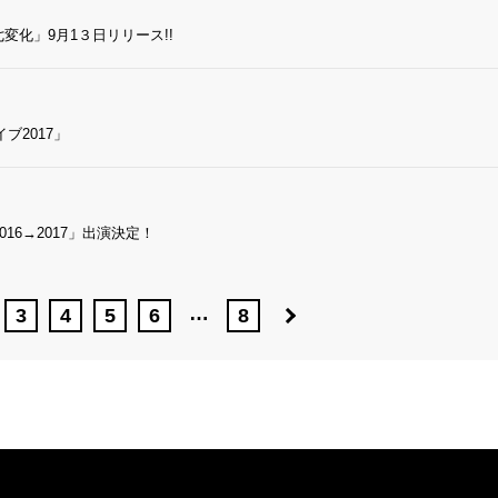
変化」9月1３日リリース!!
ブ2017」
16→2017」出演決定！
…
3
4
5
6
8