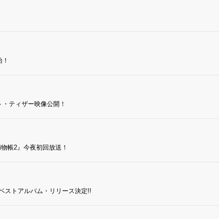
始！
ト・ティザー映像公開！
捕物帳2』今夜初回放送！
ベストアルバム・リリース決定!!