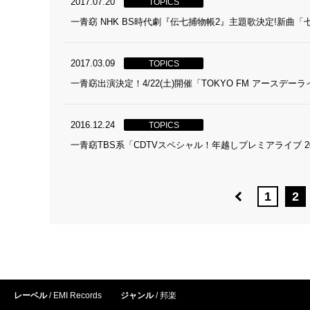
2017.07.20
TOPICS
一青窈 NHK BS時代劇『伝七捕物帳2』主題歌決定!新曲「七
2017.03.09
TOPICS
一青窈出演決定！4/22(土)開催「TOKYO FM アースデーライ
2016.12.24
TOPICS
一青窈TBS系「CDTVスペシャル！年越しプレミアライブ 20
1
2
レーベル
EMI Records
ジャンル
邦楽