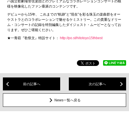
ハ国立歌劇場管弦楽団とのプレミアムなコラボレーションコンサートの模
様を映像化したファン垂涎のコンテンツです。
デビューから15年、 これまでの“軌跡”と“現在”を彩る珠玉の楽曲群をオー
ケストラとのコラボレーションで魅せるケミストリー。この貴重なドリー
ム・コンサートの記録を特別編集したダイジェスト・ムービーとなってお
ります。ぜひご堪能ください。
★一青窈『歌祭文』特設サイト：
http://po.st/hitotoyo15thbest
前の記事へ
次の記事へ
News一覧へ戻る