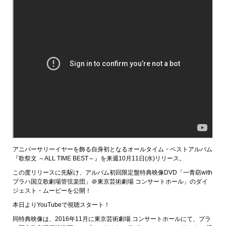
アニバーサリーイヤーを飾る自身初となるオールタイム・ベストアルバム
『歌祭文 ～ALL TIME BEST～』を来週10月11日(水)リリース。
この度リリースに先駆け、アルバム初回限定盤特典映像DVD「一青窈with
プラハ国立歌劇場管弦楽団」＠東京芸術劇場 コンサートホール」のダイ
ジェスト・ムービーを公開！
本日よりYouTubeで視聴スタート！
同特典映像は、2016年11月に東京芸術劇場 コンサートホールにて、プラ