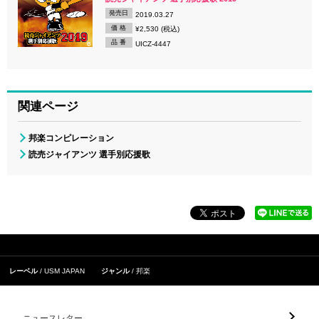
発売日
2019.03.27
価 格
¥2,530 (税込)
品 番
UICZ-4447
関連ページ
邦楽コンピレーション
読売ジャイアンツ 選手別応援歌
レーベル
USM JAPAN
ジャンル
邦楽
ニュースレター