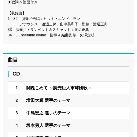
★歌詞 & 譜面付き
【収録曲】
1～32 演奏／合唱：ヒット・エンド・ラン
アナウンス 渡辺三保、山中美和子 監修：渡辺正典
33 演奏／トランペット＆スキャット：渡辺正典
34 L’Ensemble divino 指揮 & 編曲監修：矢澤定明
曲目
CD
闘魂こめて ～読売巨人軍球団歌～
1
増田大輝 選手のテーマ
2
中島宏之 選手のテーマ
3
坂本勇人 選手のテーマ
4