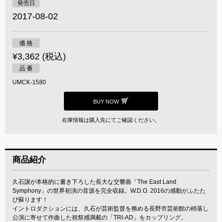
発売日
2017-08-02
価 格
¥3,362 (税込)
品 番
UMCK-1580
BUY NOW
在庫情報は購入先にてご確認ください。
商品紹介
久石譲が本格的に書き下ろした長大な交響曲「The East Land
Symphony」の世界初演の音源を完全収録。W.D.O. 2016の感動がふたた
び蘇ります！
イントロダクションには、久石が芸術監督を務める長野市芸術館の杮落し
公演に寄せて作曲した祝祭感満載の「TRI-AD」をカップリング。