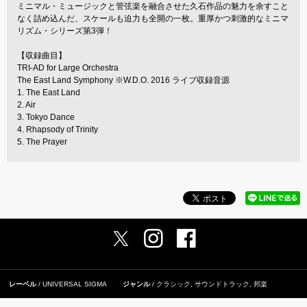
ミニマル・ミュージックと管弦楽を融合させた久石作品の魅力を余すこと
なく詰め込んだ、スケールも迫力も全開の一枚。重厚かつ刺激的なミニマ
リズム・シリーズ第3弾！
【収録曲目】
TRI-AD for Large Orchestra
The East Land Symphony ※W.D.O. 2016 ライブ収録音源
1. The East Land
2. Air
3. Tokyo Dance
4. Rhapsody of Trinity
5. The Prayer
レーベル
UNIVERSAL SIGMA
ジャンル
クラシック
,
サウンドトラック
,
邦楽