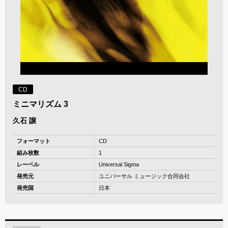
CD
ミニマリズム 3
久石 譲
フォーマット
CD
組み枚数
1
レーベル
Universal Sigma
発売元
ユニバーサル ミュージック合同会社
発売国
日本