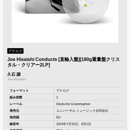
アナログ
Joe Hisaishi Conducts [直輸入盤][180g重量盤クリス
タル・クリアー2LP]
久石 譲
Joe Hisaishi
フォーマット
アナログ
組み枚数
2
レーベル
Deutsche Grammophon
発売元
ユニバーサル ミュージック合同会社
発売国
EU
録音年
2024年7月31日、8月1日