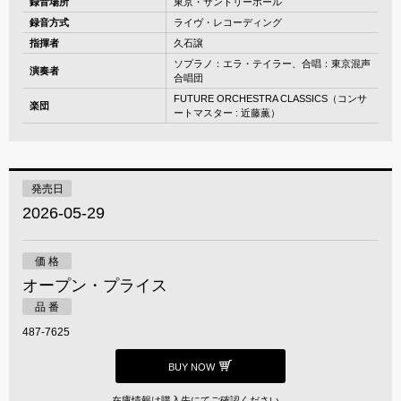
録音場所
東京・サントリーホール
録音方式
ライヴ・レコーディング
指揮者
久石譲
ソプラノ：エラ・テイラー、合唱：東京混声
演奏者
合唱団
FUTURE ORCHESTRA CLASSICS（コンサ
楽団
ートマスター : 近藤薫）
発売日
2026-05-29
価 格
オープン・プライス
品 番
487-7625
BUY NOW
在庫情報は購入先にてご確認ください。