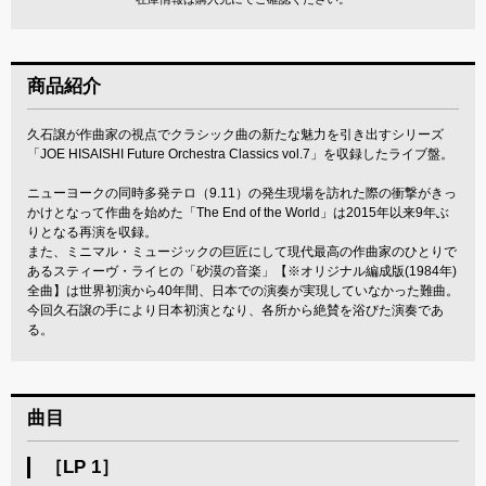
商品紹介
久石譲が作曲家の視点でクラシック曲の新たな魅力を引き出すシリーズ
「JOE HISAISHI Future Orchestra Classics vol.7」を収録したライブ盤。
ニューヨークの同時多発テロ（9.11）の発生現場を訪れた際の衝撃がきっ
かけとなって作曲を始めた「The End of the World」は2015年以来9年ぶ
りとなる再演を収録。
また、ミニマル・ミュージックの巨匠にして現代最高の作曲家のひとりで
あるスティーヴ・ライヒの「砂漠の音楽」【※オリジナル編成版(1984年)
全曲】は世界初演から40年間、日本での演奏が実現していなかった難曲。
今回久石譲の手により日本初演となり、各所から絶賛を浴びた演奏であ
る。
曲目
［LP 1］