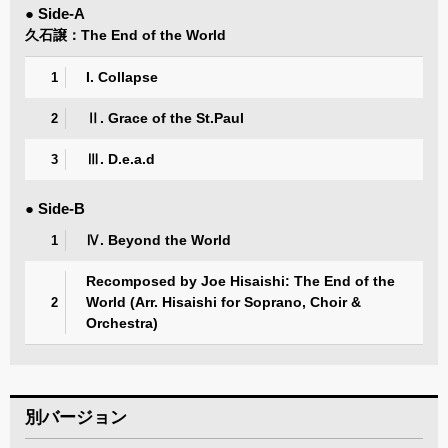
● Side-A
久石譲：The End of the World
I. Collapse
1
Ⅱ. Grace of the St.Paul
2
Ⅲ. D.e.a.d
3
● Side-B
Ⅳ. Beyond the World
1
Recomposed by Joe Hisaishi: The End of the
World (Arr. Hisaishi for Soprano, Choir &
2
Orchestra)
別バージョン