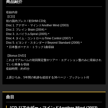
商品紹介
収録内容
【CD】
初の国内プレス / 初SHM-CD化
Disc 1. アナザー・マインドAnother Mind (2003)
Disc 2. ブレイン Brain (2004)＊
Disc 3. スパイラルSpiral (2005)＊
Disc 4. タイム・コントロールTime Control (2007)＊
Disc 5. ビヨンド・スタンダードBeyond Standard (2008)＊
＊日本盤ボーナス・トラック1曲収録
【Bonus DVD】
これまでアルバムの初回限定盤やツアー・エディション盤のみに収録され
ていた映像を収録
収録時間：約45分
上原ひろみ、5年間の軌跡を総括する36ページ・ブックレット付
曲目
[CD 1]アナザー・マインドAnother Mind (2003)