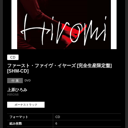
CD
ファースト・ファイヴ・イヤーズ [完全生産限定盤]
[SHM-CD]
付 属
DVD
上原ひろみ
HIROMI
ボーナストラック
フォーマット
CD
組み枚数
6