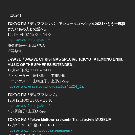
【2024】
TOKYO FM「ディアフレンズ・アンコールスペシャル2024〜もう一度聴
きたいあの人との話〜」
12月26日(木) 15:00～16:00
https://www.tfm.co.jp/dear/
※矢野顕子×上原ひろみ
※再放送
J-WAVE「J-WAVE CHRISTMAS SPECIAL TOKYO TATEMONO Brillia
MUSIC OF THE SPHERES EXTENDED」
12月24日(火) 22:00～24:00
ナビゲーター：角野隼斗、市川紗椰
トークゲスト：山崎直子、上原ひろみ
https://www.j-wave.co.jp/holiday/20241224_22/
TOKYO FM「ディアフレンズ」
12月12日(木) 11:00～11:30
https://www.tfm.co.jp/dear/
※矢野顕子×上原ひろみ
TOKYO FM「Tokyo Midtown presents The Lifestyle MUSEUM」
12月6日＆13日(金) 18:30～19:00
https://www.tfm.co.jp/podcasts/museum/