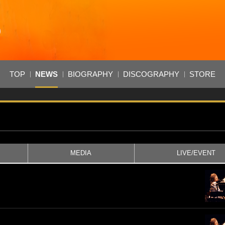
TOP
NEWS
BIOGRAPHY
DISCOGRAPHY
STORE
MEDIA
LIVE/EVENT