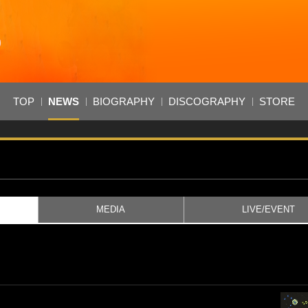
TOP
NEWS
BIOGRAPHY
DISCOGRAPHY
STORE
MEDIA
LIVE/EVENT