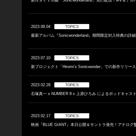
新作タイトル曲「Sonicwonderland」先行配信！MV＆
2023.08.04
TOPICS
最新アルバム『Sonicwonderland』期間限定封入特典の詳
2023.07.10
TOPICS
新プロジェクト「Hiromi’s Sonicwonder」での新作リ
2023.02.28
TOPICS
石塚真一 x NUMBER 8 x 上原ひろみ によるポッドキャ
2023.02.17
TOPICS
映画『BLUE GIANT』本日公開＆サントラ発売！アナロ