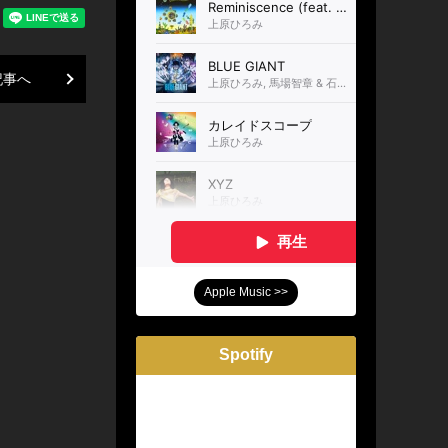
記事へ
Apple Music >>
Spotify