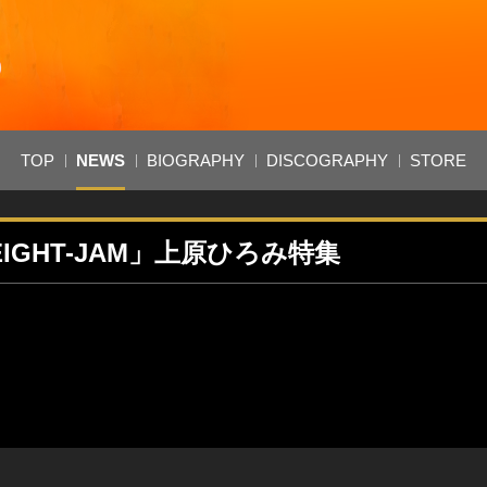
TOP
NEWS
BIOGRAPHY
DISCOGRAPHY
STORE
EIGHT-JAM」上原ひろみ特集