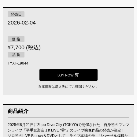
発売日
2026-02-04
価 格
¥7,700 (税込)
品 番
TYXT-19044
BUY NOW
在庫情報は購入先にてご確認ください。
商品紹介
2025年8月21日にZepp DiverCity (TOKYO)で開催された、自身初のワンマ
ンライブ「平手友梨奈 1st LIVE “零”」のライブ映像作品の発売が決定！
ソロ初のLIVE Blu-ray＆DVDとして、ライブ本編の他、リハーサル模様な