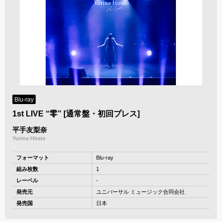
Blu-ray
1st LIVE “零” [通常盤・初回プレス]
平手友梨奈
Yurina Hirate
フォーマット
Blu-ray
組み枚数
1
レーベル
-
発売元
ユニバーサル ミュージック合同会社
発売国
日本