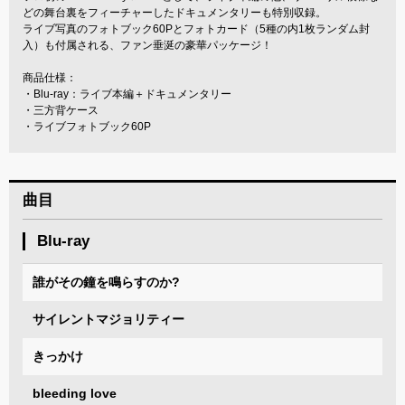
どの舞台裏をフィーチャーしたドキュメンタリーも特別収録。
ライブ写真のフォトブック60Pとフォトカード（5種の内1枚ランダム封
入）も付属される、ファン垂涎の豪華パッケージ！
商品仕様：
・Blu-ray：ライブ本編＋ドキュメンタリー
・三方背ケース
・ライブフォトブック60P
曲目
Blu-ray
誰がその鐘を鳴らすのか?
サイレントマジョリティー
きっかけ
bleeding love