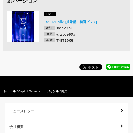
別バージョン
DVD
1st LIVE “零” [通常盤・初回プレス]
発売日
2026.02.04
価 格
¥7,700 (税込)
品 番
TYBT-19053
レーベル
Capitol Records
ジャンル
邦楽
ニュースレター
会社概要