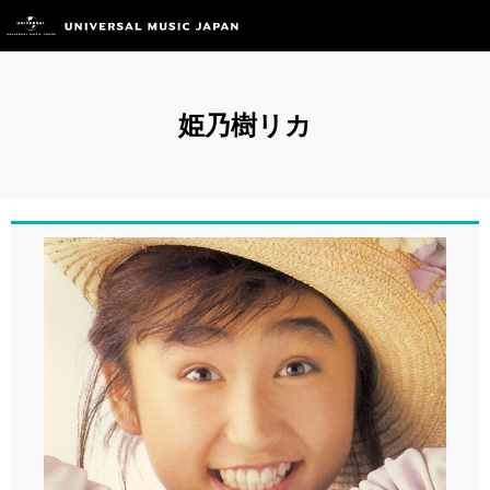
姫乃樹リカ