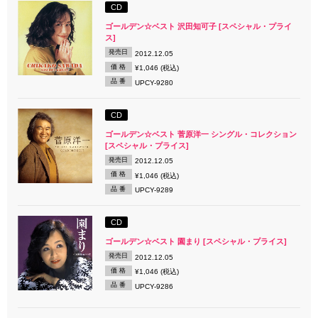
CD
ゴールデン☆ベスト 沢田知可子 [スペシャル・プライ
ス]
発売日
2012.12.05
価 格
¥1,046 (税込)
品 番
UPCY-9280
CD
ゴールデン☆ベスト 菅原洋一 シングル・コレクション
[スペシャル・プライス]
発売日
2012.12.05
価 格
¥1,046 (税込)
品 番
UPCY-9289
CD
ゴールデン☆ベスト 園まり [スペシャル・プライス]
発売日
2012.12.05
価 格
¥1,046 (税込)
品 番
UPCY-9286