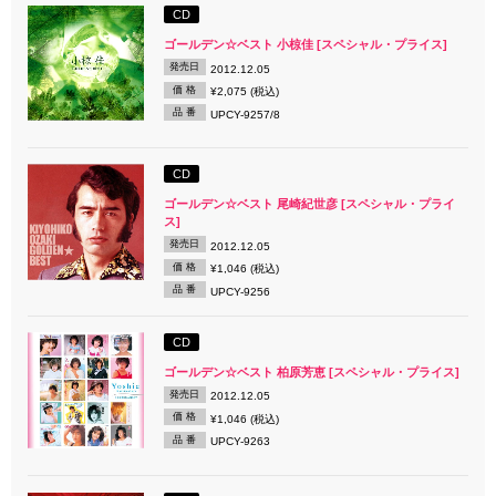
CD
ゴールデン☆ベスト 小椋佳 [スペシャル・プライス]
発売日
2012.12.05
価 格
¥2,075 (税込)
品 番
UPCY-9257/8
CD
ゴールデン☆ベスト 尾崎紀世彦 [スペシャル・プライ
ス]
発売日
2012.12.05
価 格
¥1,046 (税込)
品 番
UPCY-9256
CD
ゴールデン☆ベスト 柏原芳恵 [スペシャル・プライス]
発売日
2012.12.05
価 格
¥1,046 (税込)
品 番
UPCY-9263