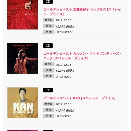
CD
ゴールデン☆ベスト 加藤登紀子 シングルス [スペシャ
ル・プライス]
発売日
2012.12.05
価 格
¥2,075 (税込)
品 番
UPCY-9270/1
CD
ゴールデン☆ベスト カルメン・マキ セブンティーズ・
ロック [スペシャル・プライス]
発売日
2012.12.05
価 格
¥1,046 (税込)
品 番
UPCY-9282
CD
ゴールデン☆ベスト KAN [スペシャル・プライス]
発売日
2012.12.05
価 格
¥1,046 (税込)
品 番
UPCY-9275