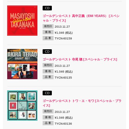
CD
ゴールデン☆ベスト 高中正義（EMI YEARS） [スペシ
ャル・プライス]
発売日
2013.11.27
価 格
¥1,046 (税込)
品 番
TYCN-60159
CD
ゴールデン☆ベスト 寺尾 聰 [スペシャル・プライス]
発売日
2013.11.27
価 格
¥1,046 (税込)
品 番
TYCN-60135
CD
ゴールデン☆ベスト トワ・エ・モワ [スペシャル・プラ
イス]
発売日
2013.11.27
価 格
¥1,046 (税込)
品 番
TYCN-60136