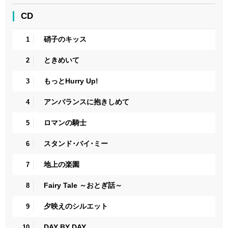
CD
硝子のキッス
1
ときめいて
2
もっとHurry Up!
3
アンバランスに抱きしめて
4
ロマンの騎士
5
スタンド･バイ･ミー
6
地上の楽園
7
Fairy Tale ～おとぎ話～
8
夕映えのシルエット
9
DAY BY DAY
10