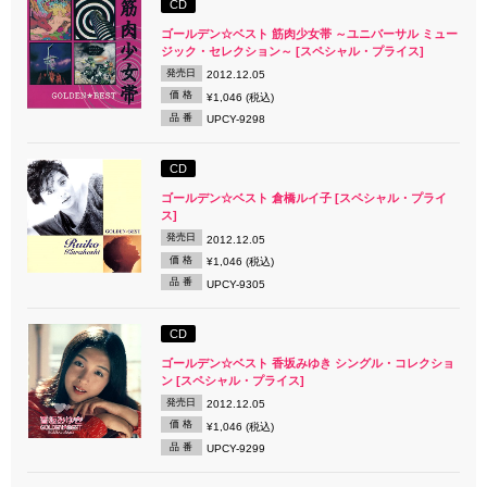
CD
ゴールデン☆ベスト 筋肉少女帯 ～ユニバーサル ミュー
ジック・セレクション～ [スペシャル・プライス]
発売日
2012.12.05
価 格
¥1,046 (税込)
品 番
UPCY-9298
CD
ゴールデン☆ベスト 倉橋ルイ子 [スペシャル・プライ
ス]
発売日
2012.12.05
価 格
¥1,046 (税込)
品 番
UPCY-9305
CD
ゴールデン☆ベスト 香坂みゆき シングル・コレクショ
ン [スペシャル・プライス]
発売日
2012.12.05
価 格
¥1,046 (税込)
品 番
UPCY-9299