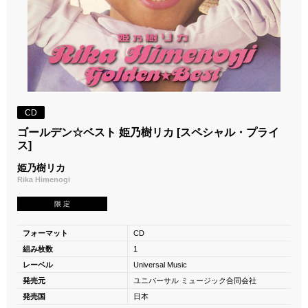
CD
ゴールデン☆ベスト 姫乃樹リカ [スペシャル・プライ
ス]
姫乃樹リカ
Rika Himenogi
限 定
フォーマット
CD
組み枚数
1
レーベル
Universal Music
発売元
ユニバーサル ミュージック合同会社
発売国
日本