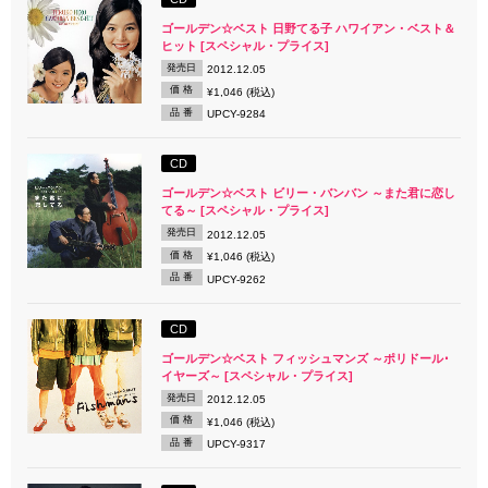
ゴールデン☆ベスト 日野てる子 ハワイアン・ベスト＆
ヒット [スペシャル・プライス]
発売日
2012.12.05
価 格
¥1,046 (税込)
品 番
UPCY-9284
CD
ゴールデン☆ベスト ビリー・バンバン ～また君に恋し
てる～ [スペシャル・プライス]
発売日
2012.12.05
価 格
¥1,046 (税込)
品 番
UPCY-9262
CD
ゴールデン☆ベスト フィッシュマンズ ～ポリドール･
イヤーズ～ [スペシャル・プライス]
発売日
2012.12.05
価 格
¥1,046 (税込)
品 番
UPCY-9317