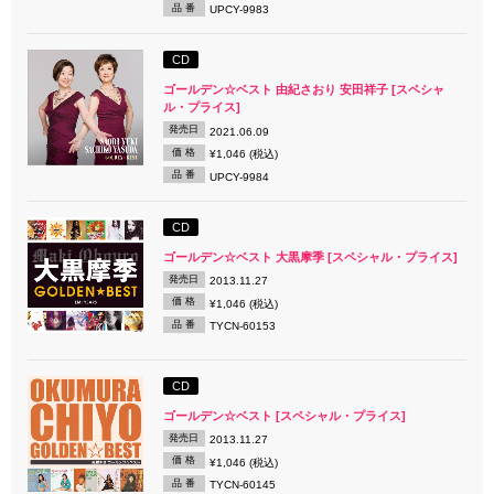
品 番
UPCY-9983
CD
ゴールデン☆ベスト 由紀さおり 安田祥子 [スペシャ
ル・プライス]
発売日
2021.06.09
価 格
¥1,046 (税込)
品 番
UPCY-9984
CD
ゴールデン☆ベスト 大黒摩季 [スペシャル・プライス]
発売日
2013.11.27
価 格
¥1,046 (税込)
品 番
TYCN-60153
CD
ゴールデン☆ベスト [スペシャル・プライス]
発売日
2013.11.27
価 格
¥1,046 (税込)
品 番
TYCN-60145