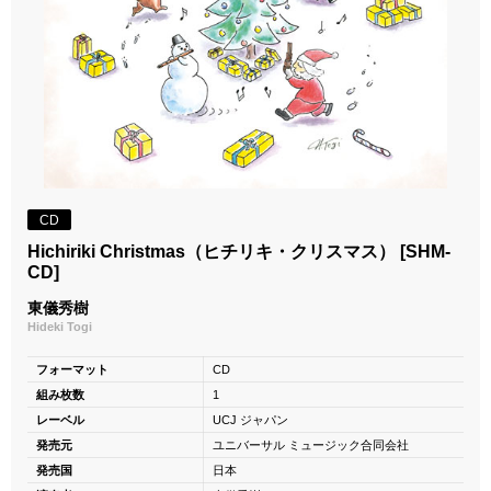
CD
Hichiriki Christmas（ヒチリキ・クリスマス） [SHM-
CD]
東儀秀樹
Hideki Togi
フォーマット
CD
組み枚数
1
レーベル
UCJ ジャパン
発売元
ユニバーサル ミュージック合同会社
発売国
日本