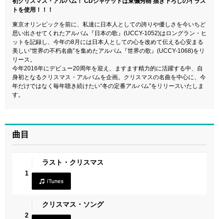
初クリスマス・アルバム！ CDジャケットは東儀秀樹 描き下ろしのイラス
トを使用！！！
東京オリンピックを前に、私達に日本人としての誇りや優しさを今いちど
思い出させてくれたアルバム『日本の歌』(UCCY-1052)はロングラン・ヒ
ットを記録し、今年の8月には日本人としての心を改めて伝える心安まる
美しい“世界の不朽名曲”を集めたアルバム『世界の歌』(UCCY-1068)をリ
リース。
今年2016年にデビュー20周年を迎え、ますます精力的に活躍する中、自
身初となるクリスマス・アルバムを企画。クリスマスの名曲を中心に、今
年だけではなく毎年聴き続けたい“冬の定番アルバム”をリリースいたしま
す。
曲目
ラスト・クリスマス
1
クリスマス・ソング
2